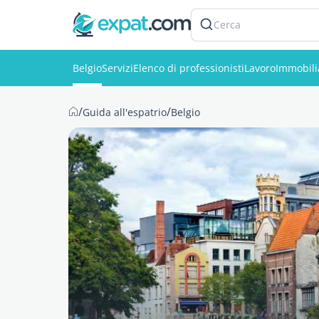
Cerca
Belgio
Servizi
Elenco di professionisti
Lavoro
Immobili
/
/
Guida all'espatrio
Belgio