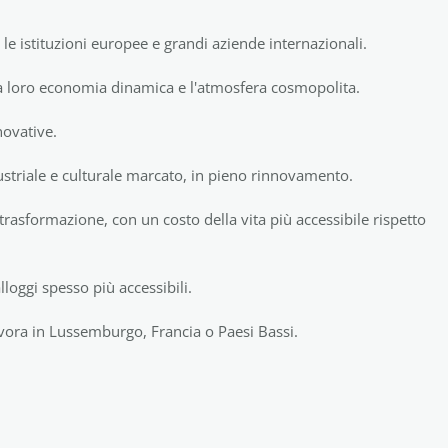
 le istituzioni europee e grandi aziende internazionali.
la loro economia dinamica e l'atmosfera cosmopolita.
novative.
ustriale e culturale marcato, in pieno rinnovamento.
trasformazione, con un costo della vita più accessibile rispetto
loggi spesso più accessibili.
lavora in Lussemburgo, Francia o Paesi Bassi.
roi
Gand
sa
Namur