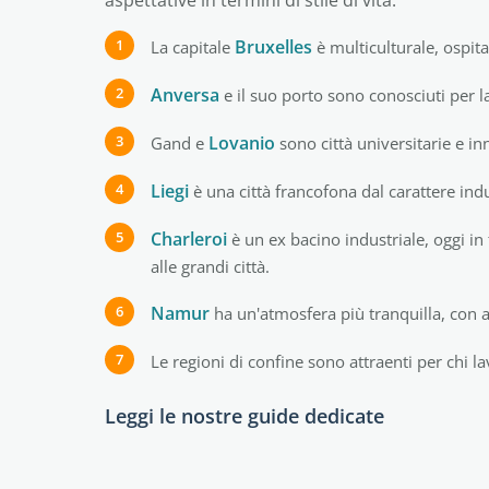
aspettative in termini di stile di vita.
Bruxelles
La capitale
è multiculturale, ospita
Anversa
e il suo porto sono conosciuti per 
Lovanio
Gand e
sono città universitarie e in
Liegi
è una città francofona dal carattere ind
Charleroi
è un ex bacino industriale, oggi in 
alle grandi città.
Namur
ha un'atmosfera più tranquilla, con al
Le regioni di confine sono attraenti per chi 
Leggi le nostre guide dedicate
Bruxelles
Charle
Lovanio
Anver