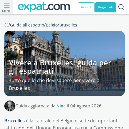
Accedi
Registrati
MENU
/
/
/
Guida all'espatrio
Belgio
Bruxelles
Vivere a Bruxelles: guida per
gli espatriati
Tutto quello che devi sapere per vivere a
Bruxelles
Guida aggiornata da
Nina
il 04 Agosto 2026
Bruxelles
è la capitale del Belgio e sede di importanti
istituzioni dell'Unione Europea, tra cui la Commissione