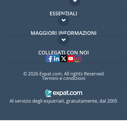
ESSENZIALI
Forum per expat
MAGGIORI INFORMAZIONI
Guida per expat
Domande frequenti
Lavori all'estero
COLLEGATI CON NOI
Esperti
© 2026 Expat.com, All rights Reserved
Termini e condizioni
Al servizio degli espatriati, gratuitamente, dal 2005