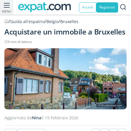
Accedi
Registrati
MENU
/
/
/
Guida all'espatrio
Belgio
Bruxelles
Acquistare un immobile a Bruxelles
5 min di lettura
© Shutterstock.com
Aggiornato da
Nina
il 19 Febbraio 2026