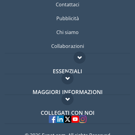
Contattaci
Pubblicità
Chi siamo
Collaborazioni
ESSENZIALI
Forum per expat
MAGGIORI INFORMAZIONI
Guida per expat
Domande frequenti
Lavori all'estero
COLLEGATI CON NOI
Esperti