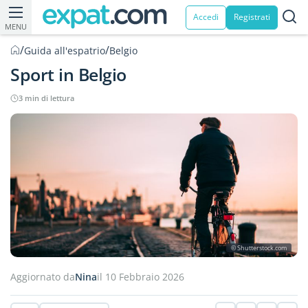
Accedi
Registrati
MENU
/
/
Guida all'espatrio
Belgio
Sport in Belgio
3 min di lettura
© Shutterstock.com
Aggiornato da
Nina
il 10 Febbraio 2026