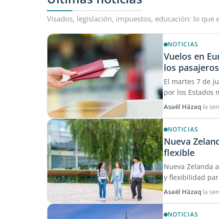
Visados, legislación, impuestos, educación: lo que
NOTICIAS
Vuelos en Eu
los pasajeros
El martes 7 de ju
por los Estados 
Asaël Häzaq
·
la s
NOTICIAS
Nueva Zeland
flexible
Nueva Zelanda am
y flexibilidad p
Asaël Häzaq
·
la s
NOTICIAS