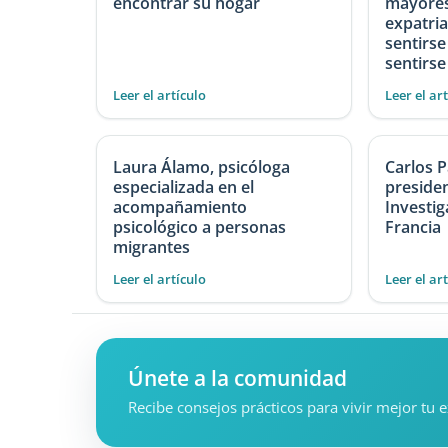
encontrar su hogar
mayores
expatria
sentirse
sentirse
Leer el artículo
Leer el ar
Laura Álamo, psicóloga
Carlos 
especializada en el
presiden
acompañamiento
Investi
psicológico a personas
Francia
migrantes
Leer el artículo
Leer el ar
Únete a la comunidad
Recibe consejos prácticos para vivir mejor tu 