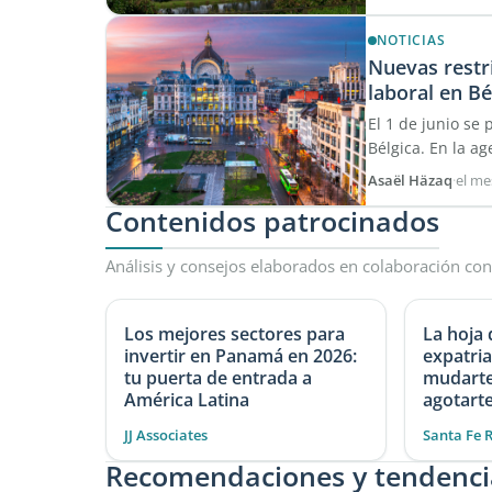
NOTICIAS
Nuevas restr
laboral en Bé
El 1 de junio se
Bélgica. En la ag
Asaël Häzaq
·
el me
Contenidos patrocinados
Análisis y consejos elaborados en colaboración con
Los mejores sectores para
La hoja 
invertir en Panamá en 2026:
expatri
tu puerta de entrada a
mudarte 
América Latina
agotart
JJ Associates
Santa Fe 
Recomendaciones y tendenci