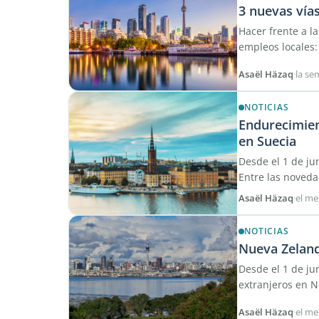
3 nuevas vía
Hacer frente a l
empleos locales:
Asaël Häzaq
·
la s
NOTICIAS
Endurecimien
en Suecia
Desde el 1 de ju
Entre las novedad
Asaël Häzaq
·
el me
NOTICIAS
Nueva Zeland
Desde el 1 de ju
extranjeros en N
Asaël Häzaq
·
el me