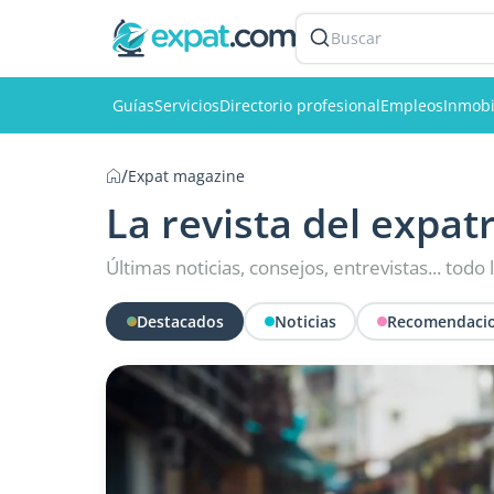
Buscar
Guías
Servicios
Directorio profesional
Empleos
Inmobi
/
Expat magazine
La revista del expat
Últimas noticias, consejos, entrevistas... todo
Destacados
Noticias
Recomendacio