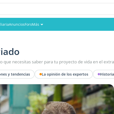
liaria
Anuncios
Foro
Más
Eventos
Miembros
riado
Fotos
 lo que necesitas saber para tu proyecto de vida en el extr
nes y tendencias
La opinión de los expertos
Histori