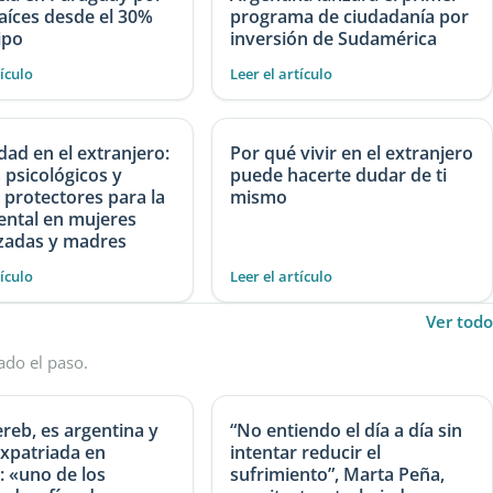
aíces desde el 30%
programa de ciudadanía por
ipo
inversión de Sudamérica
tículo
Leer el artículo
ad en el extranjero:
Por qué vivir en el extranjero
 psicológicos y
puede hacerte dudar de ti
 protectores para la
mismo
ental en mujeres
adas y madres
tículo
Leer el artículo
Ver todo
ado el paso.
reb, es argentina y
“No entiendo el día a día sin
xpatriada en
intentar reducir el
: «uno de los
sufrimiento”, Marta Peña,