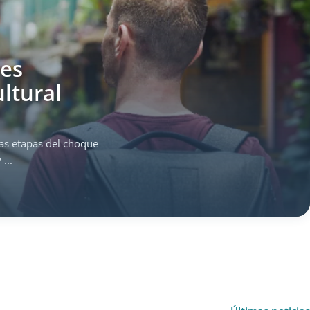
les
ltural
as etapas del choque
...