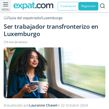
Conectarse
Registrase
MENU
/
/
Guía del expatriado
Luxemburgo
Ser trabajador transfronterizo en
Luxemburgo
9 min de lectura
Actualizado por
Lauranne Chavel
el 22 Octubre 2024