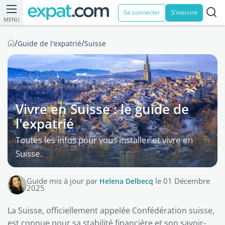
Se connecter
S'inscrire
MENU
/
/
Guide de l'expatrié
Suisse
Vivre en Suisse : le guide de
l'expatrié
Toutes les infos pour vous installer et vivre en
Suisse.
Guide mis à jour par
Helena Delbecq
le 01 Décembre
2025
La Suisse, officiellement appelée Confédération suisse,
est connue pour sa stabilité financière et son savoir-