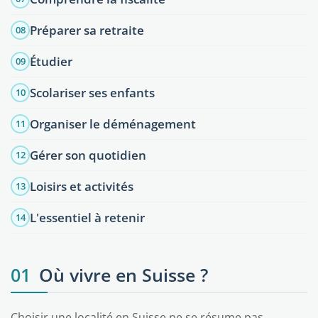
Préparer sa retraite
08
Étudier
09
Scolariser ses enfants
10
Organiser le déménagement
11
Gérer son quotidien
12
Loisirs et activités
13
L'essentiel à retenir
14
01
Où vivre en Suisse ?
Choisir une localité en Suisse ne se résume pas