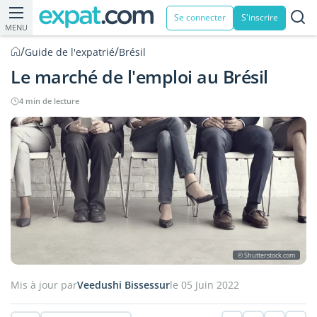
Se connecter
S'inscrire
MENU
/
/
Guide de l'expatrié
Brésil
Le marché de l'emploi au Brésil
4 min de lecture
© Shutterstock.com
Mis à jour par
Veedushi Bissessur
le 05 Juin 2022