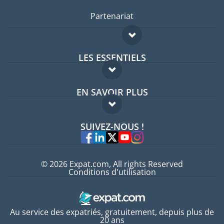
Partenariat
LES ESSENTIELS
Forum expatriés
EN SAVOIR PLUS
Guides pays
FAQ
Offres d'emploi
SUIVEZ-NOUS !
Experts
© 2026 Expat.com, All rights Reserved
Conditions d'utilisation
Au service des expatriés, gratuitement, depuis plus de
20 ans