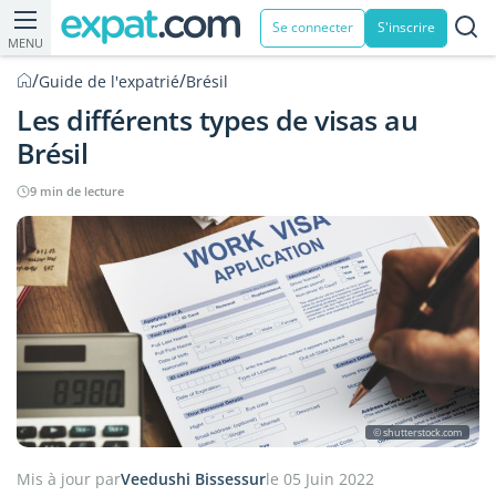
Se connecter
S'inscrire
MENU
/
/
Guide de l'expatrié
Brésil
Les différents types de visas au
Brésil
9 min de lecture
© shutterstock.com
Mis à jour par
Veedushi Bissessur
le 05 Juin 2022