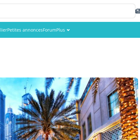
lier
Petites annonces
Forum
Plus
Événements
Membres
Photos