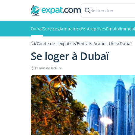
Rechercher
Dubaï
Services
Annuaire d'entreprises
Emploi
Immobi
/
/
/
Guide de l'expatrié
Emirats Arabes Unis
Dubaï
Se loger à Dubaï
11 min de lecture