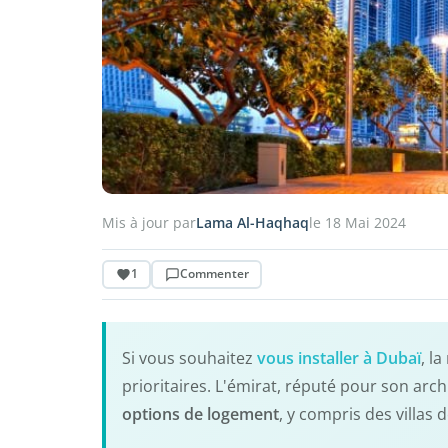
Mis à jour par
Lama Al-Haqhaq
le 18 Mai 2024
1
Commenter
Si vous souhaitez
vous installer à Dubaï
, l
prioritaires. L'émirat, réputé pour son arc
options de logement
, y compris des villas 