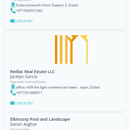
Dubai Jumeirah Umm Suqeim 2, Dubaï
+971504551542
Contacter
Redlac Real Estate LLC
Jocelyn Garcia
Agences immobilières
office m09 the light commercial tower , arjan, Dubaï
+971551000911
Contacter
Elkincorp Pool and Landscape
Sanan Asghar
Paysagistes