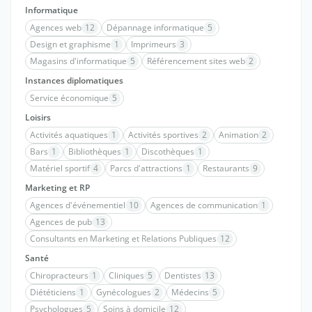
Informatique
Agences web
12
Dépannage informatique
5
Design et graphisme
1
Imprimeurs
3
Magasins d'informatique
5
Référencement sites web
2
Instances diplomatiques
Service économique
5
Loisirs
Activités aquatiques
1
Activités sportives
2
Animation
2
Bars
1
Bibliothèques
1
Discothèques
1
Matériel sportif
4
Parcs d'attractions
1
Restaurants
9
Marketing et RP
Agences d'événementiel
10
Agences de communication
1
Agences de pub
13
Consultants en Marketing et Relations Publiques
12
Santé
Chiropracteurs
1
Cliniques
5
Dentistes
13
Diététiciens
1
Gynécologues
2
Médecins
5
Psychologues
5
Soins à domicile
12