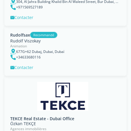
304, Al Jahra Building Khalid Bin Al Waleed Street, Bur Dubai, Dubaï
+971569527189
Contacter
Rudolfsax
Recommandé
Rudolf Viszokay
Animation
677G+62 Dubaj, Dubai, Dubaï
+34633680116
Contacter
TEKCE Real Estate - Dubai Office
Özkan TEKÇE
Agences immobilières