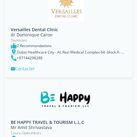
Versailles Dental Clinic
dr Dominique Caron
Dentistes
2 Recommandations
Dubai Healthcare City - AL Razi Medical Complex 64 -block A- 1st floor - clinic 1006, Dubaï
+97144298288
Contacter
BE HAPPY TRAVEL & TOURISM L.L.C
Mr Amit Shrivastava
Tours-Opérateurs