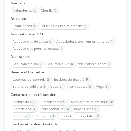
Animaux
Animaleries
2
Chenils
1
Artisanat
Couturières
1
Fournitures loisirs créatifs
1
Associations et ONG
Associations de santé
6
Associations environnementales
1
Associations pour les expats
1
Assurances
Assurance auto
2
Assurance vie
4
Assurances santé
1
Beauté et Bien-être
Coaches personnels
3
Instituts de Beauté
9
Salons de coiffure
8
Spas
5
Thérapeutes
6
Yoga
3
Construction et rénovation
Architectes
2
Climatisation
6
Décorateurs d'intérieur
16
Electriciens
3
Entrepreneurs
14
Paysagistes
2
Peintres
5
Plombiers
1
Promoteur immobilier
2
Crèches et jardins d'enfants