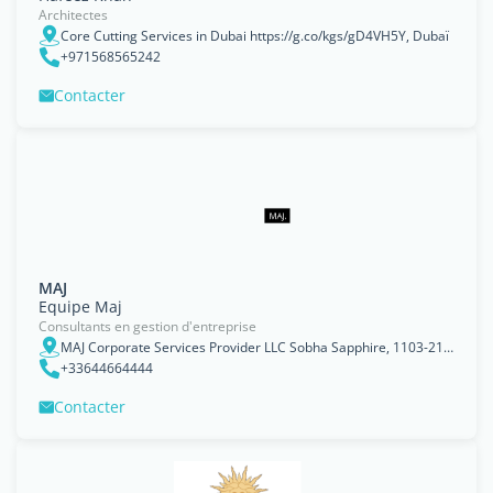
Architectes
Core Cutting Services in Dubai https://g.co/kgs/gD4VH5Y, Dubaï
+971568565242
Contacter
MAJ
Equipe Maj
Consultants en gestion d'entreprise
MAJ Corporate Services Provider LLC Sobha Sapphire, 1103-21 Office, Business bay, Dubai, Dubaï
+33644664444
Contacter