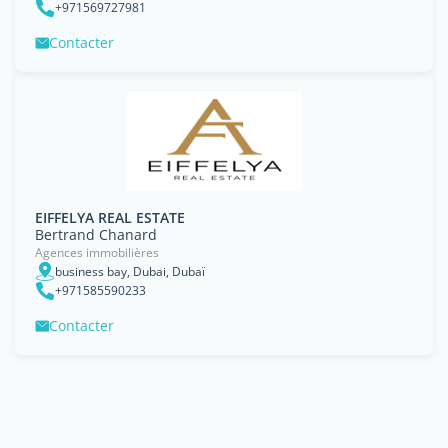
+971569727981
Contacter
EIFFELYA REAL ESTATE
Bertrand Chanard
Agences immobilières
business bay, Dubai, Dubaï
+971585590233
Contacter