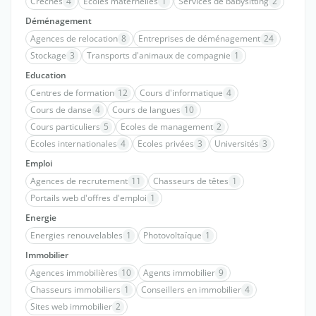
Crèches
4
Ecoles maternelles
1
Services de babysitting
2
Déménagement
Agences de relocation
8
Entreprises de déménagement
24
Stockage
3
Transports d'animaux de compagnie
1
Education
Centres de formation
12
Cours d'informatique
4
Cours de danse
4
Cours de langues
10
Cours particuliers
5
Ecoles de management
2
Ecoles internationales
4
Ecoles privées
3
Universités
3
Emploi
Agences de recrutement
11
Chasseurs de têtes
1
Portails web d'offres d'emploi
1
Energie
Energies renouvelables
1
Photovoltaïque
1
Immobilier
Agences immobilières
10
Agents immobilier
9
Chasseurs immobiliers
1
Conseillers en immobilier
4
Sites web immobilier
2