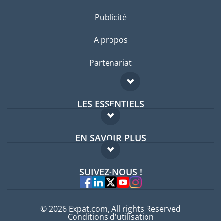
Publicité
A propos
Partenariat
LES ESSENTIELS
Forum expatriés
EN SAVOIR PLUS
Guides pays
FAQ
Offres d'emploi
SUIVEZ-NOUS !
Experts
© 2026 Expat.com, All rights Reserved
Conditions d'utilisation