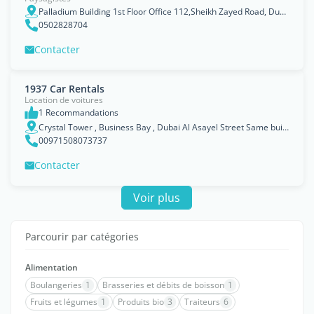
Palladium Building 1st Floor Office 112,Sheikh Zayed Road, Dubai P.O.Box 352444
0502828704
Contacter
1937 Car Rentals
Location de voitures
1 Recommandations
Crystal Tower , Business Bay , Dubai Al Asayel Street Same building Millennium Central Downtown11 floor
00971508073737
Contacter
Voir plus
Parcourir par catégories
Alimentation
Boulangeries
1
Brasseries et débits de boisson
1
Fruits et légumes
1
Produits bio
3
Traiteurs
6