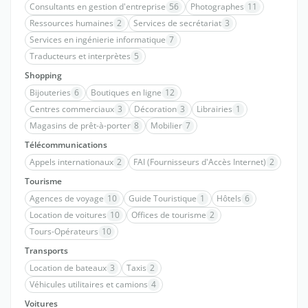
Consultants en gestion d'entreprise
56
Photographes
11
Ressources humaines
2
Services de secrétariat
3
Services en ingénierie informatique
7
Traducteurs et interprètes
5
Shopping
Bijouteries
6
Boutiques en ligne
12
Centres commerciaux
3
Décoration
3
Librairies
1
Magasins de prêt-à-porter
8
Mobilier
7
Télécommunications
Appels internationaux
2
FAI (Fournisseurs d'Accès Internet)
2
Tourisme
Agences de voyage
10
Guide Touristique
1
Hôtels
6
Location de voitures
10
Offices de tourisme
2
Tours-Opérateurs
10
Transports
Location de bateaux
3
Taxis
2
Véhicules utilitaires et camions
4
Voitures