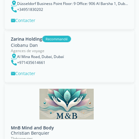
Düsseldorf Business Point Floor: 9 Office: 906 Al Barsha 1, Dubaï
+34951830202
Contacter
Zarina Holding
Recommandé
Ciobanu Dan
Agences de voyage
Al Mina Road, Dubai, Dubaï
+971435614661
Contacter
MnB Mind and Body
Christian Berquier
Thérapeutes