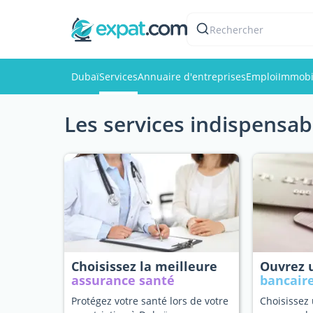
Rechercher
Dubaï
Services
Annuaire d'entreprises
Emploi
Immobi
Les services indispensab
Choisissez la meilleure
Ouvrez
assurance santé
bancair
Protégez votre santé lors de votre
Choisissez