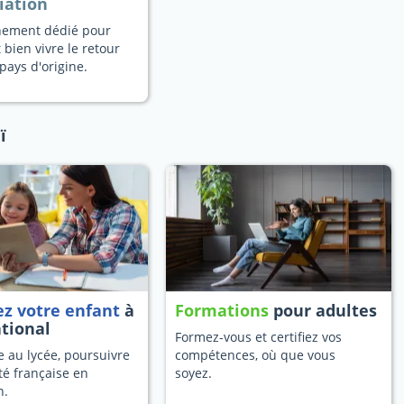
iation
ement dédié pour
 bien vivre le retour
pays d'origine.
ï
ez votre enfant
à
Formations
pour adultes
ational
Formez-vous et certifiez vos
 au lycée, poursuivre
compétences, où que vous
té française en
soyez.
n.