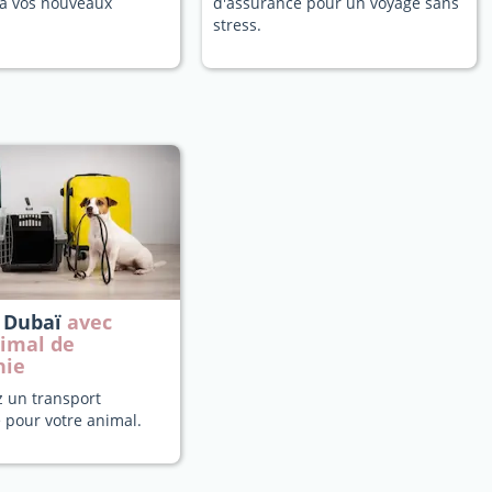
a vos nouveaux
d'assurance pour un voyage sans
stress.
à Dubaï
avec
nimal de
nie
z un transport
 pour votre animal.