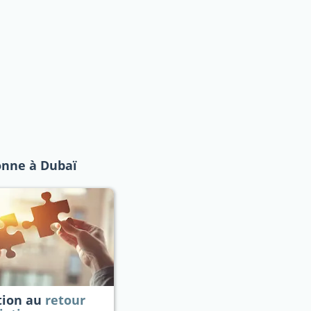
onne à Dubaï
tion au
retour