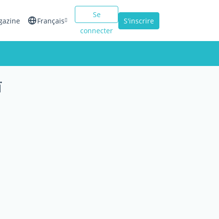
Se
gazine
Français
S'inscrire
connecter
English
Español
ï
Italiano