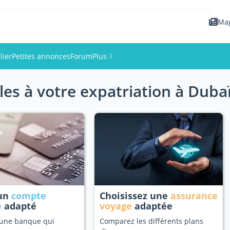
Ma
lier
Petites annonces
Forum
Plus
les à votre expatriation à Duba
Événements
Membres
Photos
 un
compte
Choisissez une
assurance
e
adapté
voyage
adaptée
 une banque qui
Comparez les différents plans