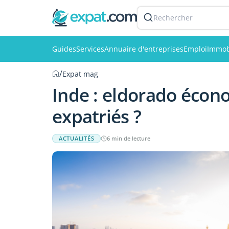
Rechercher
Guides
Services
Annuaire d'entreprises
Emploi
Immob
/
Expat mag
Inde : eldorado écon
expatriés ?
ACTUALITÉS
6 min de lecture