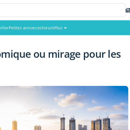
ilier
Petites annonces
Forum
Plus
Événements
omique ou mirage pour les
Membres
Photos