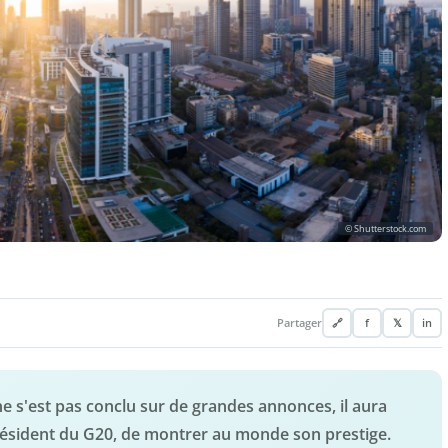
© Shutterstock.com
Partager
🔗
f
𝕏
in
 s'est pas conclu sur de grandes annonces, il aura
président du G20, de montrer au monde son prestige.