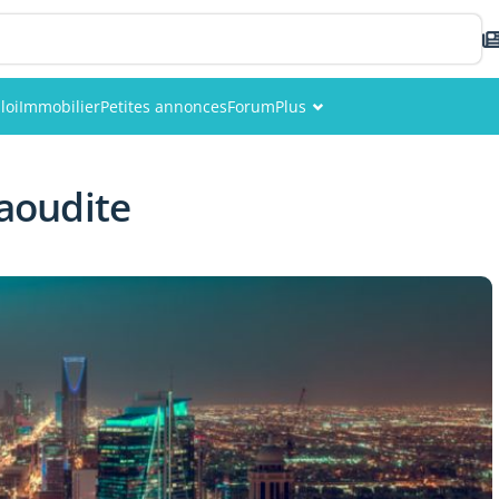
loi
Immobilier
Petites annonces
Forum
Plus
Événements
saoudite
Membres
Photos