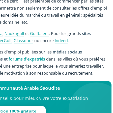
 de zéro, il est préférable de commencer par les sites
permettra non seulement de consulter les offres d'emploi
leure idée du marché du travail en général : spécialités
e domaine, etc.
ia
,
Naukrigulf
et
Gulftalent
. Pour les grands
sites
erGulf
,
Glassdoor
ou encore
Indeed
.
es d'emploi publiées sur les
médias sociaux
s et
forums d'expatriés
dans les villes où vous préférez
ré une entreprise pour laquelle vous aimeriez travailler,
 de motivation à son responsable du recrutement.
ommunauté Arabie Saoudite
seils pour mieux vivre votre expatriation
ption 100% gratuite