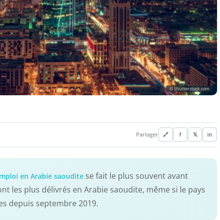
© Shutterstock.com
Partager
🔗
f
𝕏
in
se fait le plus souvent avant
mploi en Arabie saoudite
nt les plus délivrés en Arabie saoudite, même si le pays
ues depuis septembre 2019.