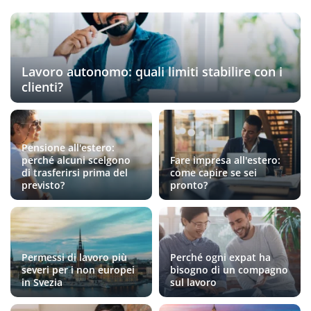
Lavoro autonomo: quali limiti stabilire con i
clienti?
Pensione all'estero:
perché alcuni scelgono
Fare impresa all'estero:
di trasferirsi prima del
come capire se sei
previsto?
pronto?
Permessi di lavoro più
Perché ogni expat ha
severi per i non europei
bisogno di un compagno
in Svezia
sul lavoro