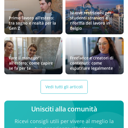
Nuove restrizioni per
Primo lavoro all'estero:
studenti stranieri e
tra sogno e realtà per la
riforma del lavoro in
Gen Z
Belgio
Fare il manager
Freelance e creatori di
all'estero: come capire
contenuti: come
se fa per te
espatriare legalmente
Vedi tutti gli articoli
Unisciti alla comunità
Ricevi consigli utili per vivere al meglio la