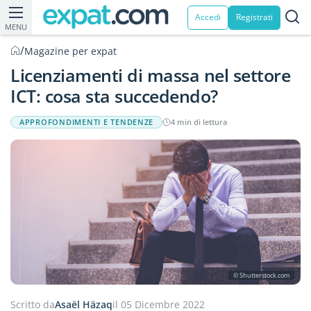
Accedi
Registrati
MENU
/
Magazine per expat
Licenziamenti di massa nel settore
ICT: cosa sta succedendo?
APPROFONDIMENTI E TENDENZE
4 min di lettura
© Shutterstock.com
Scritto da
Asaël Häzaq
il 05 Dicembre 2022