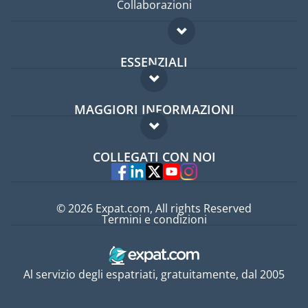
Collaborazioni
ESSENZIALI
Forum per expat
MAGGIORI INFORMAZIONI
Guida per expat
Domande frequenti
Lavori all'estero
COLLEGATI CON NOI
Esperti
© 2026 Expat.com, All rights Reserved
Termini e condizioni
Al servizio degli espatriati, gratuitamente, dal 2005