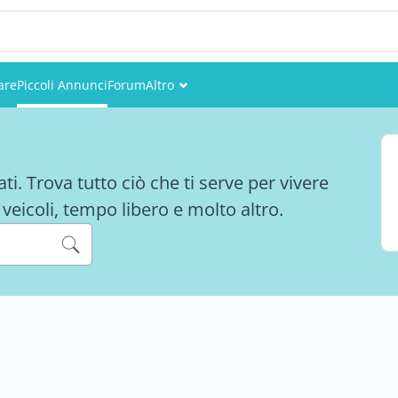
are
Piccoli Annunci
Forum
Altro
Eventi
Utenti
ti. Trova tutto ciò che ti serve per vivere
Foto
, veicoli, tempo libero e molto altro.