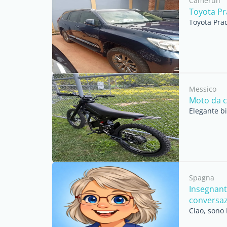
Camerun
Toyota Pr
Toyota Prad
Messico
Moto da c
Elegante bi
Spagna
Insegnant
conversazi
Ciao, sono 