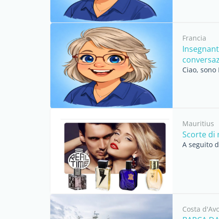
Francia
Insegnant
conversazi
Ciao, sono 
Mauritius
Scorte di
A seguito d
Costa d'Avo