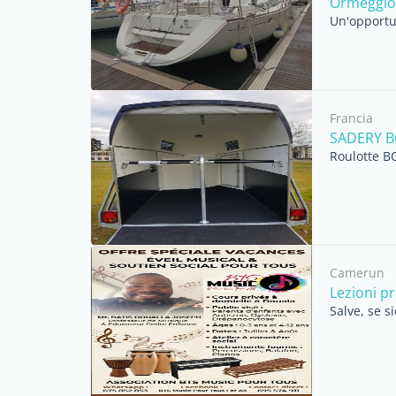
Ormeggio 
Un'opportun
Francia
SADERY B
Roulotte 
Camerun
Lezioni pr
Salve, se s