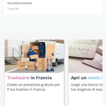
Strumenti musicali
2 anni fa
Traslocare
in Francia
Apri un
conto in
Chiedi un preventivo gratuito per
Scegli una banca che s
il tuo trasloco in Francia.
tue esigenze di espatr