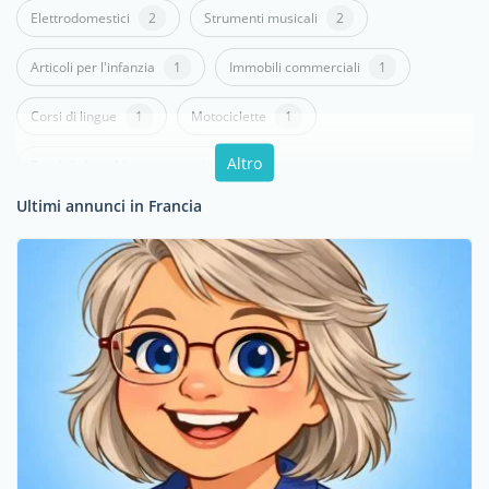
Elettrodomestici
2
Strumenti musicali
2
Articoli per l'infanzia
1
Immobili commerciali
1
Corsi di lingue
1
Motociclette
1
Altro
Pezzi di ricambio e accessori
1
Ultimi annunci in Francia