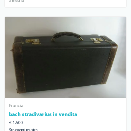
3 mesi fa
Francia
bach stradivarius in vendita
€ 1,500
Strumenti musicali