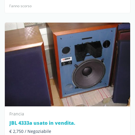
l'anno scorso
Francia
JBL 4333a usato in vendita.
€ 2,750 / Negoziabile