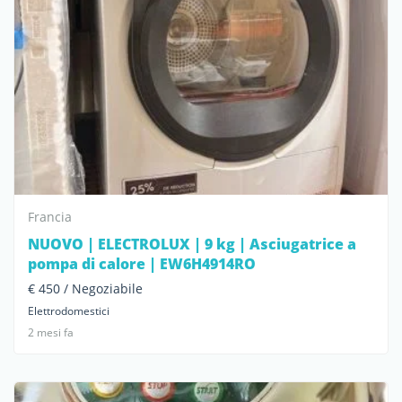
Francia
NUOVO | ELECTROLUX | 9 kg | Asciugatrice a
pompa di calore | EW6H4914RO
€ 450 / Negoziabile
Elettrodomestici
2 mesi fa