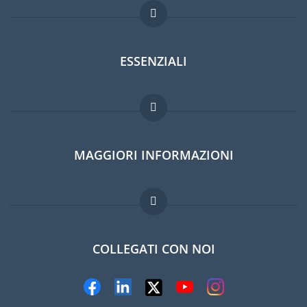
ESSENZIALI
Forum per expat
MAGGIORI INFORMAZIONI
Guida per expat
Lavori all'estero
Domande frequenti
COLLEGATI CON NOI