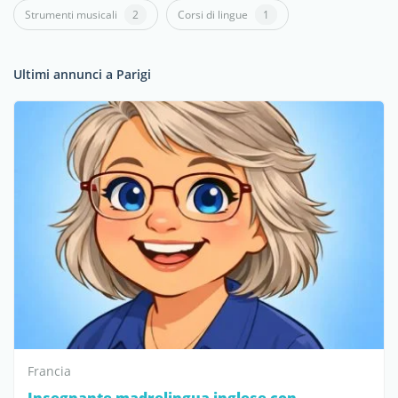
Strumenti musicali
2
Corsi di lingue
1
Ultimi annunci a Parigi
Francia
Insegnante madrelingua inglese con