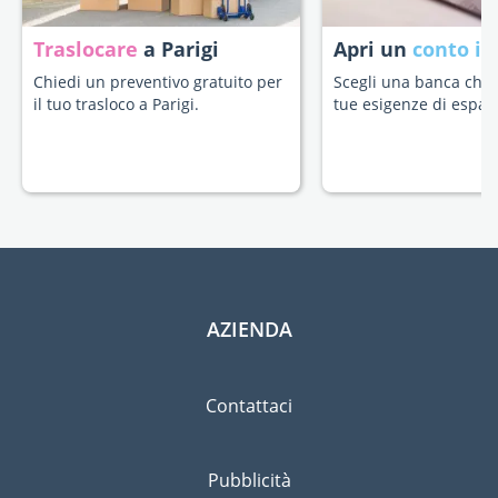
Traslocare
a Parigi
Apri un
conto in
Chiedi un preventivo gratuito per
Scegli una banca che s
il tuo trasloco a Parigi.
tue esigenze di espatr
AZIENDA
Contattaci
Pubblicità