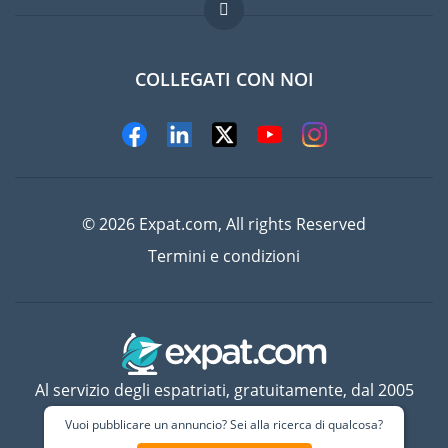
Lavori all'estero
Domande frequenti
COLLEGATI CON NOI
© 2026 Expat.com, All rights Reserved
Termini e condizioni
Al servizio degli espatriati, gratuitamente, dal 2005
Vuoi pubblicare un annuncio? Sei alla ricerca di qualcosa?