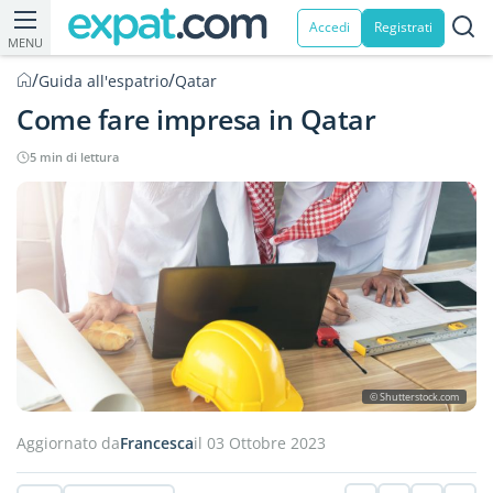
Accedi
Registrati
MENU
/
/
Guida all'espatrio
Qatar
Come fare impresa in Qatar
5 min di lettura
© Shutterstock.com
Aggiornato da
Francesca
il 03 Ottobre 2023