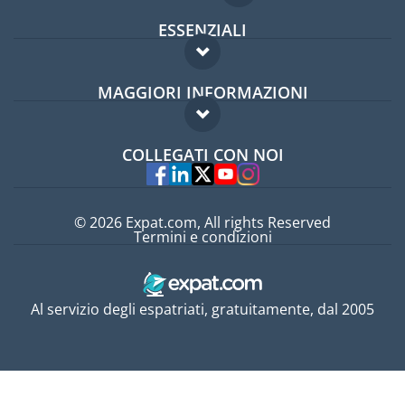
ESSENZIALI
Forum per expat
MAGGIORI INFORMAZIONI
Guida per expat
Domande frequenti
Lavori all'estero
COLLEGATI CON NOI
Esperti
© 2026 Expat.com, All rights Reserved
Termini e condizioni
Al servizio degli espatriati, gratuitamente, dal 2005