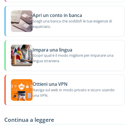
Apri un conto in banca
Scegli una banca che soddisfi le tue esigenze di
espatriato.
Impara una lingua
Scopri qual è il modo migliore per imparare una
lingua straniera.
Ottieni una VPN
Naviga sul web in modo privato e sicuro usando
una VPN.
Continua a leggere