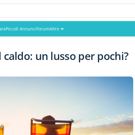
are
Piccoli Annunci
Forum
Altro
Eventi
 caldo: un lusso per pochi?
Utenti
Foto