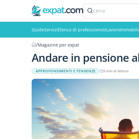
Cerca
Guide
Servizi
Elenco di professionisti
Lavoro
Immobili
/
Magazine per expat
Andare in pensione al
APPROFONDIMENTI E TENDENZE
5 min di lettura