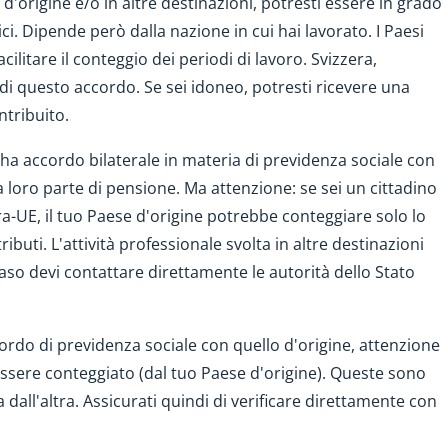
 d'origine e/o in altre destinazioni, potresti essere in grado
ici. Dipende però dalla nazione in cui hai lavorato. I Paesi
litare il conteggio dei periodi di lavoro. Svizzera,
di questo accordo. Se sei idoneo, potresti ricevere una
ntribuito.
 ha accordo bilaterale in materia di previdenza sociale con
 loro parte di pensione. Ma attenzione: se sei un cittadino
ra-UE, il tuo Paese d'origine potrebbe conteggiare solo lo
buti. L'attività professionale svolta in altre destinazioni
so devi contattare direttamente le autorità dello Stato
ordo di previdenza sociale con quello d'origine, attenzione
ssere conteggiato (dal tuo Paese d'origine). Queste sono
 dall'altra. Assicurati quindi di verificare direttamente con