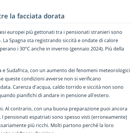
tre la facciata dorata
esi europei più gettonati tra i pensionati stranieri sono
 La Spagna sta registrando siccità e ondate di calore
erano i 30°C anche in inverno (gennaio 2024). Più della
dia e Sudafrica, con un aumento dei fenomeni meteorologici
 se queste condizioni avverse non si verificano
data. Carenza d'acqua, caldo torrido e siccità non sono
quando pianifichi di andare in pensione all'estero.
i. Al contrario, con una buona preparazione puoi ancora
à. I pensionati espatriati sono spesso visti (erroneamente)
essariamente più ricchi. Molti partono perché la loro