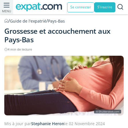
Se connecter
S'inscrire
MENU
/
/
Guide de l'expatrié
Pays-Bas
Grossesse et accouchement aux
Pays-Bas
4 min de lecture
© Shutterstock.com
Mis à jour par
Stephanie Heron
le 02 Novembre 2024