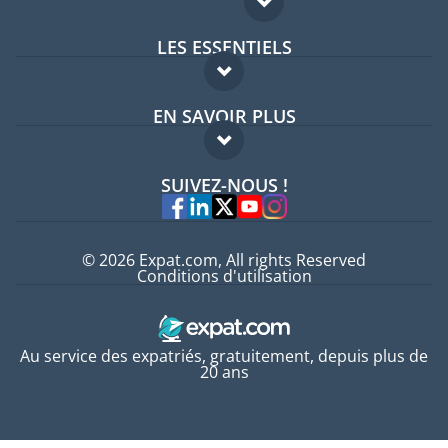
LES ESSENTIELS
Forum expatriés
EN SAVOIR PLUS
Guides pays
FAQ
Offres d'emploi
SUIVEZ-NOUS !
Experts
© 2026 Expat.com, All rights Reserved
Conditions d'utilisation
Au service des expatriés, gratuitement, depuis plus de
20 ans