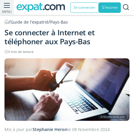
Se connecter
S'inscrire
MENU
/
/
Guide de l'expatrié
Pays-Bas
Se connecter à Internet et
téléphoner aux Pays-Bas
3 min de lecture
© Shutterstock.com
Mis à jour par
Stephanie Heron
le 08 Novembre 2024