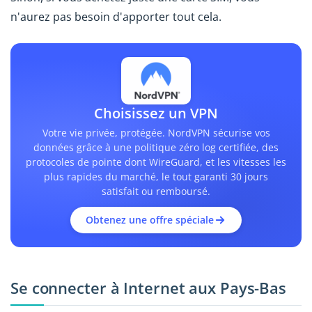
n'aurez pas besoin d'apporter tout cela.
Choisissez un VPN
Votre vie privée, protégée. NordVPN sécurise vos
données grâce à une politique zéro log certifiée, des
protocoles de pointe dont WireGuard, et les vitesses les
plus rapides du marché, le tout garanti 30 jours
satisfait ou remboursé.
Obtenez une offre spéciale
Se connecter à Internet aux Pays-Bas