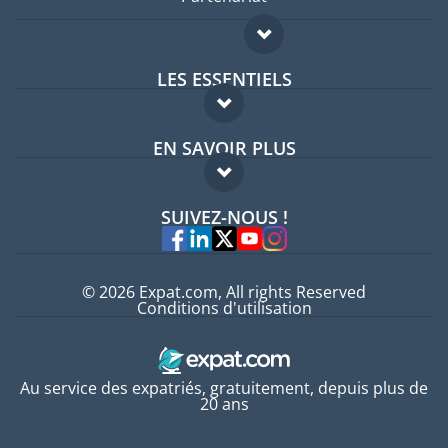
LES ESSENTIELS
Forum expatriés
EN SAVOIR PLUS
Guides pays
FAQ
Offres d'emploi
SUIVEZ-NOUS !
Experts
© 2026 Expat.com, All rights Reserved
Conditions d'utilisation
Au service des expatriés, gratuitement, depuis plus de
20 ans