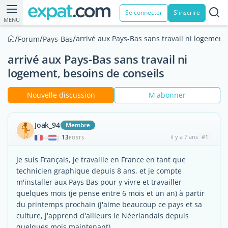
Se connecter
S'inscrire
MENU
/
/
/
arrivé aux Pays-Bas sans travail ni logement
Forum
Pays-Bas
arrivé aux Pays-Bas sans travail ni
logement, besoins de conseils
Nouvelle discussion
M'abonner
Joak_94
Membre
13
il y a 7 ans
#1
|
POSTS
Je suis Français, je travaille en France en tant que
technicien graphique depuis 8 ans, et je compte
m'installer aux Pays Bas pour y vivre et travailler
quelques mois (je pense entre 6 mois et un an) à partir
du printemps prochain (j'aime beaucoup ce pays et sa
culture, j'apprend d'ailleurs le Néerlandais depuis
quelques mois maintenant).