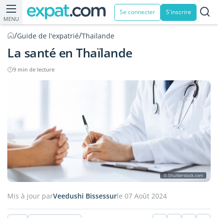
Se connecter
S'inscrire
MENU
/
/
Guide de l'expatrié
Thailande
La santé en Thaïlande
9 min de lecture
© Shutterstock.com
Mis à jour par
Veedushi Bissessur
le 07 Août 2024