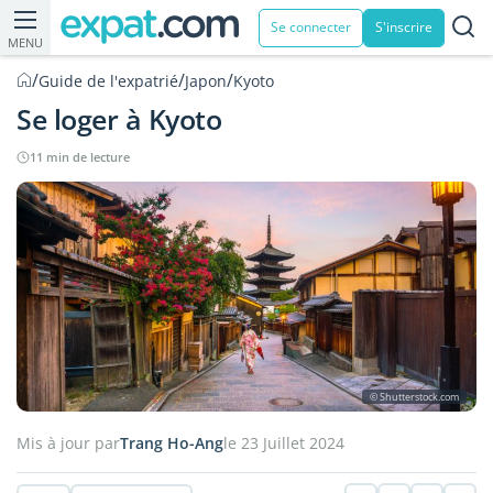
Se connecter
S'inscrire
MENU
/
/
/
Guide de l'expatrié
Japon
Kyoto
Se loger à Kyoto
11 min de lecture
© Shutterstock.com
Mis à jour par
Trang Ho-Ang
le 23 Juillet 2024