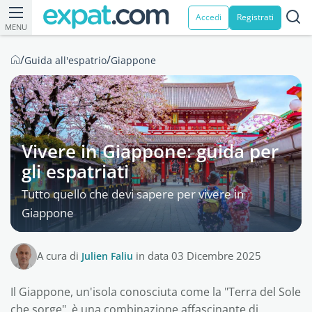
Accedi
Registrati
MENU
/
/
Guida all'espatrio
Giappone
Vivere in Giappone: guida per
gli espatriati
Tutto quello che devi sapere per vivere in
Giappone
A cura di
Julien Faliu
in data 03 Dicembre 2025
Il Giappone, un'isola conosciuta come la "Terra del Sole
che sorge", è una combinazione affascinante di