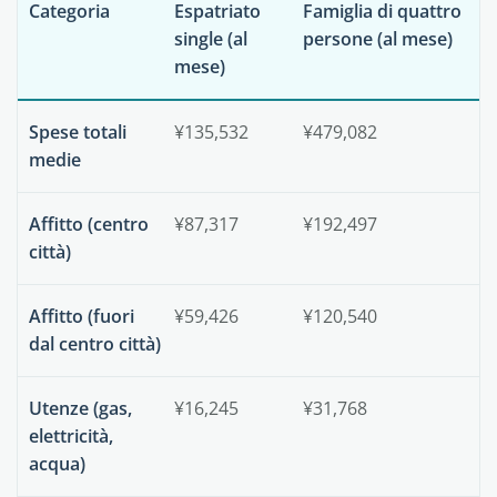
Categoria
Espatriato
Famiglia di quattro
single (al
persone (al mese)
mese)
Spese totali
¥135,532
¥479,082
medie
Affitto (centro
¥87,317
¥192,497
città)
Affitto (fuori
¥59,426
¥120,540
dal centro città)
Utenze (gas,
¥16,245
¥31,768
elettricità,
acqua)