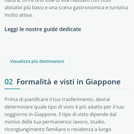
natura. Offre uno stile di vita rilassato con costi
abitativi più bassi e una scena gastronomica e turistica
molto attiva.
Leggi le nostre guide dedicate
Chiba
Fukui
Fukuoka
Hiroshima
Hokkaido
Hyogo
Visualizza più destinazioni
02
Formalità e visti in Giappone
Prima di pianificare il tuo trasferimento, dovrai
determinare quale tipo di visto è più adatto per il tuo
soggiorno in Giappone. Il tipo di visto dipende dal
motivo della tua permanenza: lavoro, studio,
ricongiungimento familiare o residenza a lungo