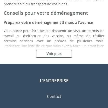
prendre soin du transport de vos biens.
Conseils pour votre déménagement
Préparez votre déménagement 3 mois à l'avance
Vous aurez peut-être besoin d'obtenir un visa, un permis de
travail ou d'effectuer des vaccins, ou même de résilier
certains services avec un préavis de plusieurs mois.
Etablissez une liste de ce que vous avez à faire. En étant bien
organisé, vous vous assurez du bon déroulement de votre
Voir plus
déménagement.
Choisissez le bon déménageur
Les services d'un bon déménageur sont essentiels à tout
projet d'expatriation à Kyoto. Les organismes de régulation
L'ENTREPRISE
indépendants tels que la FIDI vous permettront d'avoir une
idée claire des sociétés de déménagement auxquelles vous
pouvez faire confiance. Les procédures de qualité internes, la
Contact
variété des emballages disponibles ainsi qu'un réseau
important sont des gages de qualité.