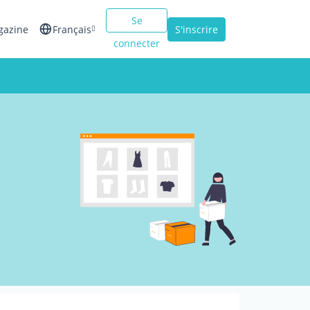
Se
gazine
Français
S'inscrire
connecter
English
Español
Italiano