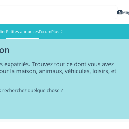
Ma
ier
Petites annonces
Forum
Plus
pon
Événements
s expatriés. Trouvez tout ce dont vous avez
Membres
our la maison, animaux, véhicules, loisirs, et
Photos
s recherchez quelque chose ?