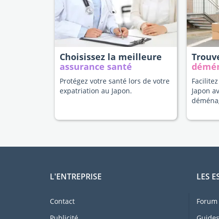
Choisissez la meilleure
Trouv
assurance santé
démé
Protégez votre santé lors de votre
Facilitez
expatriation au Japon.
Japon a
déména
L'ENTREPRISE
LES E
Contact
Forum 
Publicité
Guides