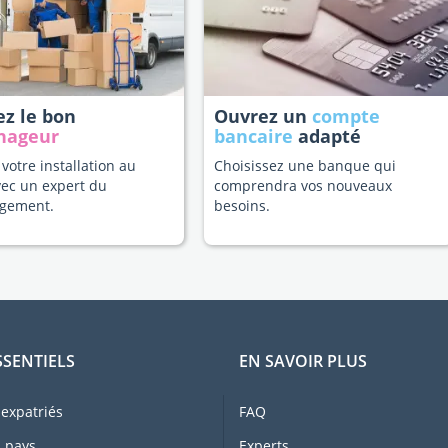
ez le bon
Ouvrez un
compte
nageur
bancaire
adapté
 votre installation au
Choisissez une banque qui
vec un expert du
comprendra vos nouveaux
gement.
besoins.
SSENTIELS
EN SAVOIR PLUS
expatriés
FAQ
 pays
Experts