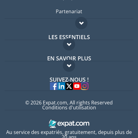
Partenariat
LES ESSENTIELS
Forum expatriés
EN SAVOIR PLUS
Guides pays
FAQ
Offres d'emploi
SUIVEZ-NOUS !
Experts
© 2026 Expat.com, All rights Reserved
Conditions d'utilisation
Au service des expatriés, gratuitement, depuis plus de
20 ans