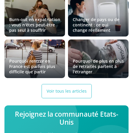
Burn-out en expatriation
Changer de pays ou de
: vous n'êtes peut-être
continent : ce qui
pas seul à souffrir
change réellement
Pourquoi rentrer en
Pourquoi de plus en plus
France est parfois plus
de retraités partent à
difficile que partir
l'étranger
Voir tous les articles
Rejoignez la communauté Etats-
Unis