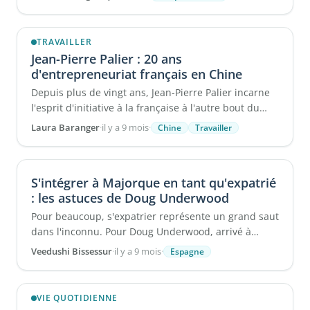
TRAVAILLER
Jean-Pierre Palier : 20 ans
d'entrepreneuriat français en Chine
Depuis plus de vingt ans, Jean-Pierre Palier incarne
l'esprit d'initiative à la française à l'autre bout du
monde. ...
Laura Baranger
·
il y a 9 mois
·
Chine
Travailler
S'intégrer à Majorque en tant qu'expatrié
: les astuces de Doug Underwood
Pour beaucoup, s'expatrier représente un grand saut
dans l'inconnu. Pour Doug Underwood, arrivé à
Majorque en 2019, cette ...
Veedushi Bissessur
·
il y a 9 mois
·
Espagne
VIE QUOTIDIENNE