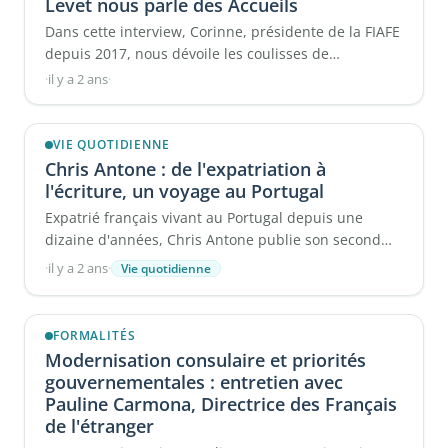
Levet nous parle des Accueils
Dans cette interview, Corinne, présidente de la FIAFE
depuis 2017, nous dévoile les coulisses de
l'expatriation et l'importance ...
·
il y a 2 ans
·
VIE QUOTIDIENNE
Chris Antone : de l'expatriation à
l'écriture, un voyage au Portugal
Expatrié français vivant au Portugal depuis une
dizaine d'années, Chris Antone publie son second
roman intitulé ...
·
il y a 2 ans
·
Vie quotidienne
FORMALITÉS
Modernisation consulaire et priorités
gouvernementales : entretien avec
Pauline Carmona, Directrice des Français
de l'étranger