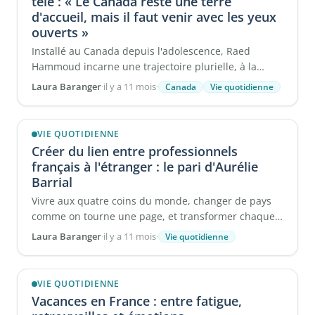
télé : « Le Canada reste une terre
d'accueil, mais il faut venir avec les yeux
ouverts »
Installé au Canada depuis l'adolescence, Raed
Hammoud incarne une trajectoire plurielle, à la
croisée des cultures et des ...
Laura Baranger
·
il y a 11 mois
·
Canada
Vie quotidienne
VIE QUOTIDIENNE
Créer du lien entre professionnels
français à l'étranger : le pari d'Aurélie
Barrial
Vivre aux quatre coins du monde, changer de pays
comme on tourne une page, et transformer chaque
étape en tremplin personnel et professionnel ...
Laura Baranger
·
il y a 11 mois
·
Vie quotidienne
VIE QUOTIDIENNE
Vacances en France : entre fatigue,