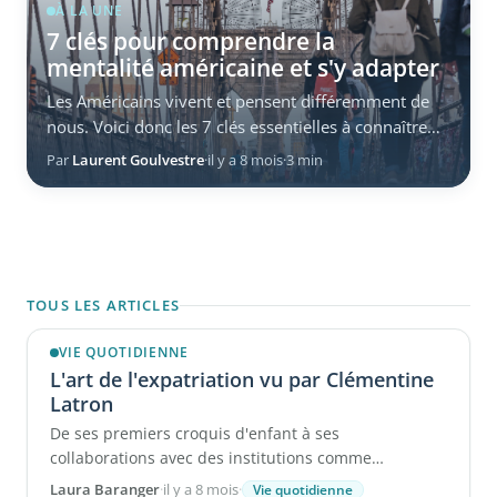
À LA UNE
7 clés pour comprendre la
mentalité américaine et s'y adapter
Les Américains vivent et pensent différemment de
nous. Voici donc les 7 clés essentielles à connaître
pour tisser ...
Par
Laurent Goulvestre
·
il y a 8 mois
·
3 min
TOUS LES ARTICLES
VIE QUOTIDIENNE
L'art de l'expatriation vu par Clémentine
Latron
De ses premiers croquis d'enfant à ses
collaborations avec des institutions comme
l'Ambassade de France ou les Alliances ...
Laura Baranger
·
il y a 8 mois
·
Vie quotidienne