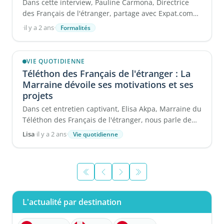
Dans cette interview, Pauline Carmona, Directrice
des Français de l'étranger, partage avec Expat.com
son parcours, ses ...
·
il y a 2 ans
·
Formalités
VIE QUOTIDIENNE
Téléthon des Français de l'étranger : La
Marraine dévoile ses motivations et ses
projets
Dans cet entretien captivant, Elisa Akpa, Marraine du
Téléthon des Français de l'étranger, nous parle de
ses ...
Lisa
·
il y a 2 ans
·
Vie quotidienne
L'actualité par destination