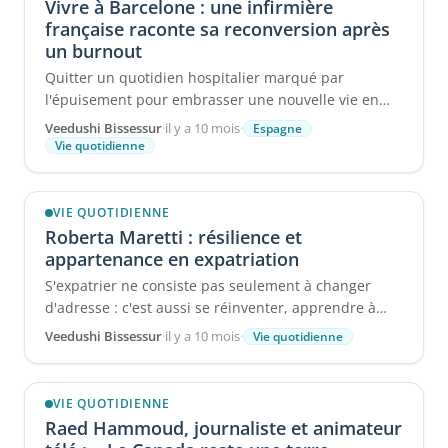
Vivre à Barcelone : une infirmière
française raconte sa reconversion après
un burnout
Quitter un quotidien hospitalier marqué par
l'épuisement pour embrasser une nouvelle vie en
Espagne : c'est le tournant ...
Veedushi Bissessur
·
il y a 10 mois
·
Espagne
Vie quotidienne
VIE QUOTIDIENNE
Roberta Maretti : résilience et
appartenance en expatriation
S'expatrier ne consiste pas seulement à changer
d'adresse : c'est aussi se réinventer, apprendre à
redéfinir ...
Veedushi Bissessur
·
il y a 10 mois
·
Vie quotidienne
VIE QUOTIDIENNE
Raed Hammoud, journaliste et animateur