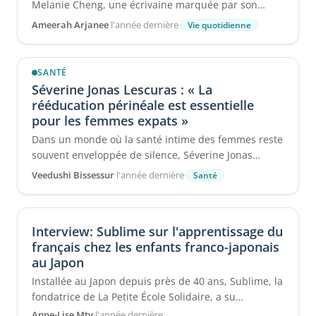
Melanie Cheng, une écrivaine marquée par son
enfance partagée entre ...
Ameerah Arjanee
·
l'année dernière
·
Vie quotidienne
SANTÉ
Séverine Jonas Lescuras : « La
rééducation périnéale est essentielle
pour les femmes expats »
Dans un monde où la santé intime des femmes reste
souvent enveloppée de silence, Séverine Jonas
Lescuras se distingue par ...
Veedushi Bissessur
·
l'année dernière
·
Santé
Interview: Sublime sur l'apprentissage du
français chez les enfants franco-japonais
au Japon
Installée au Japon depuis près de 40 ans, Sublime, la
fondatrice de La Petite École Solidaire, a su
transformer les défis ...
Anne-Lise Mty
·
l'année dernière
·