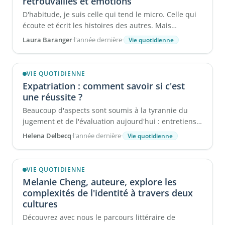
retrouvailles et émotions
D'habitude, je suis celle qui tend le micro. Celle qui
écoute et écrit les histoires des autres. Mais
aujourd'hui, pour ...
Laura Baranger
·
l'année dernière
·
Vie quotidienne
VIE QUOTIDIENNE
Expatriation : comment savoir si c'est
une réussite ?
Beaucoup d'aspects sont soumis à la tyrannie du
jugement et de l'évaluation aujourd'hui : entretiens
annuels, indicateurs ...
Helena Delbecq
·
l'année dernière
·
Vie quotidienne
VIE QUOTIDIENNE
Melanie Cheng, auteure, explore les
complexités de l'identité à travers deux
cultures
Découvrez avec nous le parcours littéraire de