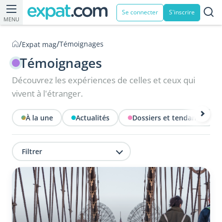
Se connecter
S'inscrire
MENU
/
/
Témoignages
Expat mag
Témoignages
Découvrez les expériences de celles et ceux qui
vivent à l'étranger.
À la une
Actualités
Dossiers et tendances
Filtrer