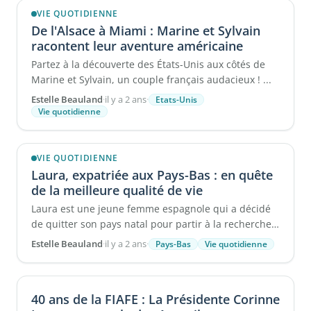
VIE QUOTIDIENNE
De l'Alsace à Miami : Marine et Sylvain
racontent leur aventure américaine
Partez à la découverte des États-Unis aux côtés de
Marine et Sylvain, un couple français audacieux ! ...
Estelle Beauland
·
il y a 2 ans
·
Etats-Unis
Vie quotidienne
VIE QUOTIDIENNE
Laura, expatriée aux Pays-Bas : en quête
de la meilleure qualité de vie
Laura est une jeune femme espagnole qui a décidé
de quitter son pays natal pour partir à la recherche
d'une meilleure ...
Estelle Beauland
·
il y a 2 ans
·
Pays-Bas
Vie quotidienne
40 ans de la FIAFE : La Présidente Corinne