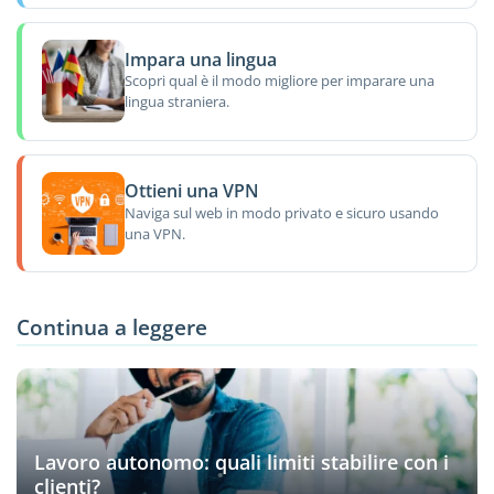
Impara una lingua
Scopri qual è il modo migliore per imparare una
lingua straniera.
Ottieni una VPN
Naviga sul web in modo privato e sicuro usando
una VPN.
Continua a leggere
Lavoro autonomo: quali limiti stabilire con i
clienti?