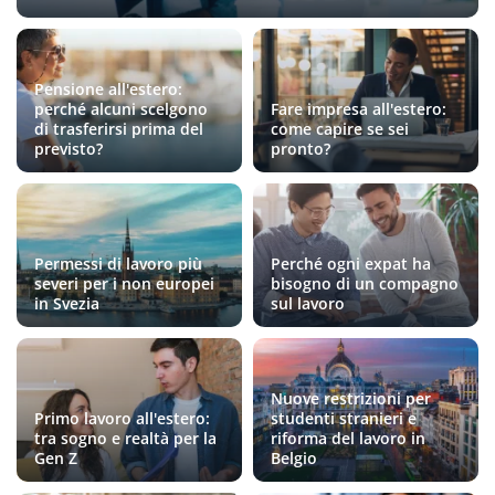
Pensione all'estero:
perché alcuni scelgono
Fare impresa all'estero:
di trasferirsi prima del
come capire se sei
previsto?
pronto?
Permessi di lavoro più
Perché ogni expat ha
severi per i non europei
bisogno di un compagno
in Svezia
sul lavoro
Nuove restrizioni per
Primo lavoro all'estero:
studenti stranieri e
tra sogno e realtà per la
riforma del lavoro in
Gen Z
Belgio