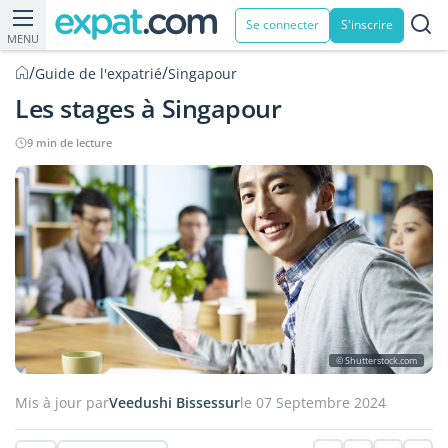
Se connecter
S'inscrire
MENU
/
/
Guide de l'expatrié
Singapour
Les stages à Singapour
9 min de lecture
© Shutterstock.com
Mis à jour par
Veedushi Bissessur
le 07 Septembre 2024