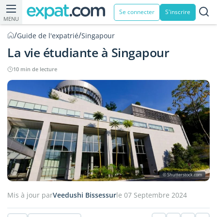
Se connecter
S'inscrire
MENU
/
/
Guide de l'expatrié
Singapour
La vie étudiante à Singapour
10 min de lecture
© Shutterstock.com
Mis à jour par
Veedushi Bissessur
le 07 Septembre 2024