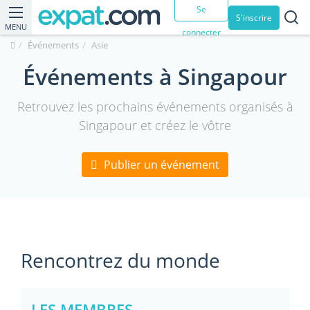
Se
S'inscrire
MENU
connecter
Événements
Asie
Événements à Singapour
Retrouvez les prochains événements organisés à
Singapour et créez le vôtre
Publier un événement
Rencontrez du monde
LES MEMBRES