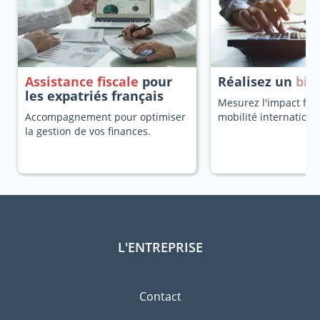
Assistance fiscale
pour
Réalisez un
bila
les expatriés français
Mesurez l'impact fisc
Accompagnement pour optimiser
mobilité internationa
la gestion de vos finances.
L'ENTREPRISE
Contact