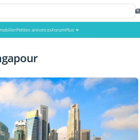
mobilier
Petites annonces
Forum
Plus
Événements
ingapour
Membres
Photos