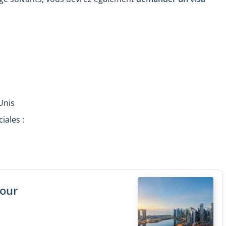
Unis
iales :
pour