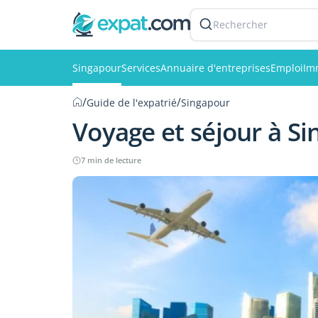
Rechercher
Singapour
Services
Annuaire d'entreprises
Emploi
Im
/
/
Guide de l'expatrié
Singapour
Voyage et séjour à S
7 min de lecture