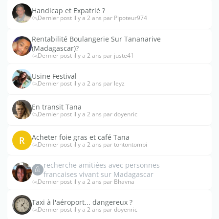
Handicap et Expatrié ?
Dernier post il y a 2 ans par Pipoteur974
Rentabilité Boulangerie Sur Tananarive
(Madagascar)?
Dernier post il y a 2 ans par juste41
Usine Festival
Dernier post il y a 2 ans par leyz
En transit Tana
Dernier post il y a 2 ans par doyenric
Acheter foie gras et café Tana
R
Dernier post il y a 2 ans par tontontombi
recherche amitiées avec personnes
francaises vivant sur Madagascar
Dernier post il y a 2 ans par Bhavna
Taxi à l'aéroport... dangereux ?
Dernier post il y a 2 ans par doyenric