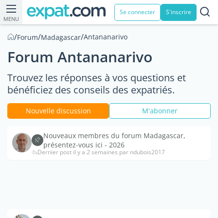
Se connecter
S'inscrire
MENU
/
/
/
Antananarivo
Forum
Madagascar
Forum Antananarivo
Trouvez les réponses à vos questions et
bénéficiez des conseils des expatriés.
Nouvelle discussion
M'abonner
Nouveaux membres du forum Madagascar,
présentez-vous ici - 2026
Dernier post il y a 2 semaines par ndubois2017