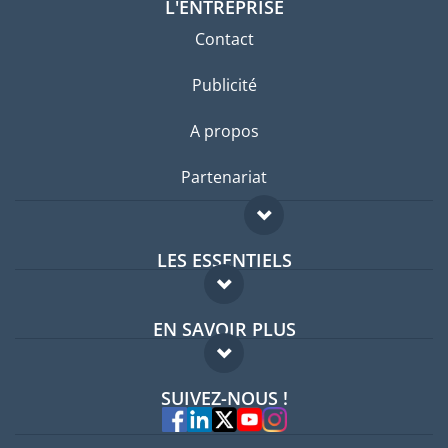
L'ENTREPRISE
Contact
Publicité
A propos
Partenariat
LES ESSENTIELS
Forum expatriés
EN SAVOIR PLUS
Guides pays
FAQ
Offres d'emploi
SUIVEZ-NOUS !
Experts