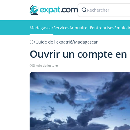
Rechercher
Madagascar
Services
Annuaire d'entreprises
Emploi
I
/
/
Guide de l'expatrié
Madagascar
Ouvrir un compte en
3 min de lecture