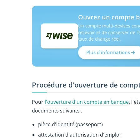
Ouvrez un compte b
Un compte multi-devises conç
recevoir et de conserver de l
taux de change réel.
Plus d'informations
Procédure d'ouverture de comp
Pour
l'ouverture d'un compte en banque
, l'
documents suivants :
pièce d'identité (passeport)
attestation d'autorisation d'emploi