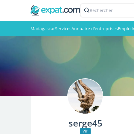
Rechercher
Madagascar
Services
Annuaire d'entreprises
Emploi
I
serge45
ViP