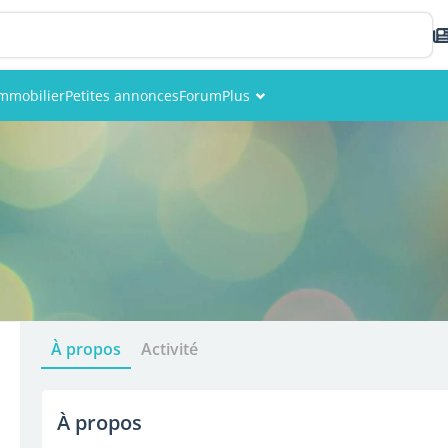
mmobilier
Petites annonces
Forum
Plus
Événements
Membres
Photos
À propos
Activité
À propos