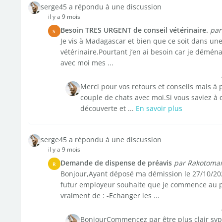
serge45 a répondu à une discussion
il y a 9 mois
Besoin TRES URGENT de conseil vétérinaire.
par
S
Je vis à Madagascar et bien que ce soit dans une 
vétérinaire.Pourtant j’en ai besoin car je démé
avec moi mes ...
Merci pour vos retours et conseils mais à p
couple de chats avec moi.Si vous saviez à 
découverte et ...
En savoir plus
serge45 a répondu à une discussion
il y a 9 mois
Demande de dispense de préavis
par Rakotoma
R
Bonjour,Ayant déposé ma démission le 27/10/202
futur employeur souhaite que je commence au plus
vraiment de : -Echanger les ...
BonjourCommencez par être plus clair svp