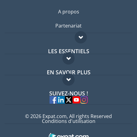
A propos
Partenariat
LES ESSENTIELS
Forum expatriés
EN SAVOIR PLUS
Guides pays
FAQ
Offres d'emploi
SUIVEZ-NOUS !
Experts
© 2026 Expat.com, All rights Reserved
Conditions d'utilisation