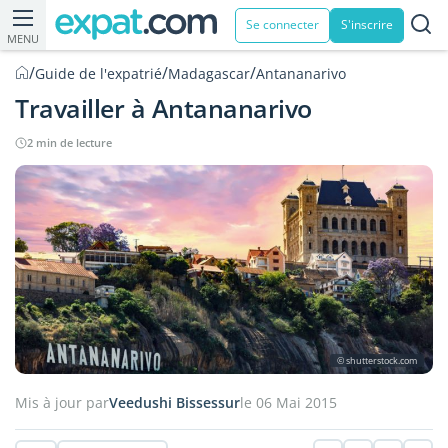
Se connecter
S'inscrire
MENU
/
/
/
Guide de l'expatrié
Madagascar
Antananarivo
Travailler à Antananarivo
2 min de lecture
© shutterstock.com
Mis à jour par
Veedushi Bissessur
le 06 Mai 2015