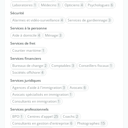
Laboratoires
1
Médecins
1
Opticiens
4
Psychologues
6
Sécurité
Alarmes et vidéo-surveillance
4
Services de gardiennage
3
Services à la personne
Aide à domicile
4
Ménage
3
Services de fret
Courtier maritime
1
Services financiers
Bureaux de change
2
Comptables
3
Conseillers fiscaux
1
Sociétés offshore
4
Services juridiques
Agences d'aide à l'immigration
3
Avocats
6
Avocats spécialisés en immigration
1
Consultants en immigration
1
Services professionnels
BPO
1
Centres d'appel
25
Coachs
2
Consultants en gestion d'entreprise
6
Photographes
15