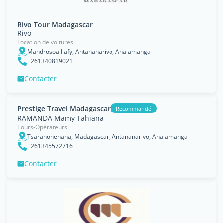
Rivo Tour Madagascar
Rivo
Location de voitures
Mandrosoa Ilafy, Antananarivo, Analamanga
+261340819021
Contacter
Prestige Travel Madagascar
Recommandé
RAMANDA Mamy Tahiana
Tours-Opérateurs
Tsarahonenana, Madagascar, Antananarivo, Analamanga
+261345572716
Contacter