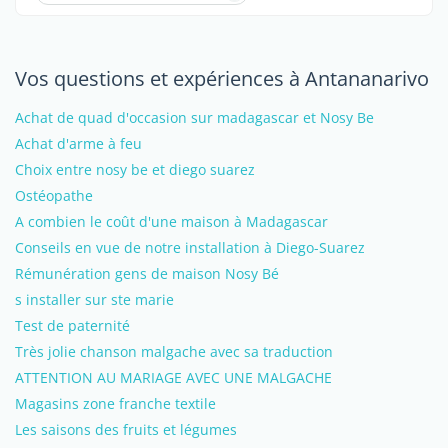
Vos questions et expériences à Antananarivo
Achat de quad d'occasion sur madagascar et Nosy Be
Achat d'arme à feu
Choix entre nosy be et diego suarez
Ostéopathe
A combien le coût d'une maison à Madagascar
Conseils en vue de notre installation à Diego-Suarez
Rémunération gens de maison Nosy Bé
s installer sur ste marie
Test de paternité
Très jolie chanson malgache avec sa traduction
ATTENTION AU MARIAGE AVEC UNE MALGACHE
Magasins zone franche textile
Les saisons des fruits et légumes