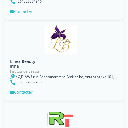
+261320701916
Contacter
Linea Beauty
Irina
Instituts de Beauté
4GJR+VW3 rue Rabesandretana Androhibe, Antananarivo 101, Madagascar, Analamanga
+261389868970
Contacter