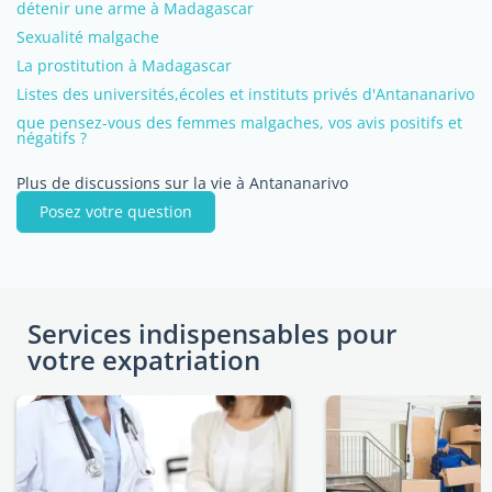
détenir une arme à Madagascar
Sexualité malgache
La prostitution à Madagascar
Listes des universités,écoles et instituts privés d'Antananarivo
que pensez-vous des femmes malgaches, vos avis positifs et
négatifs ?
Plus de discussions sur la vie à Antananarivo
Posez votre question
Services indispensables pour
votre expatriation