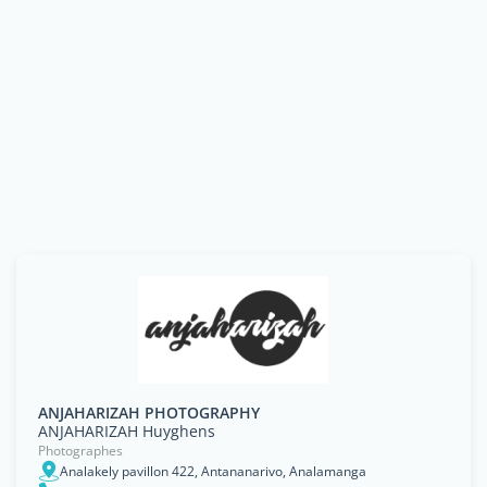
ANJAHARIZAH PHOTOGRAPHY
ANJAHARIZAH Huyghens
Photographes
Analakely pavillon 422, Antananarivo, Analamanga