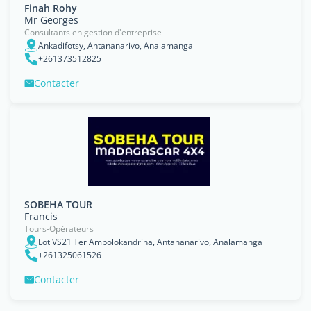
Finah Rohy
Mr Georges
Consultants en gestion d'entreprise
Ankadifotsy, Antananarivo, Analamanga
+261373512825
Contacter
SOBEHA TOUR
Francis
Tours-Opérateurs
Lot VS21 Ter Ambolokandrina, Antananarivo, Analamanga
+261325061526
Contacter