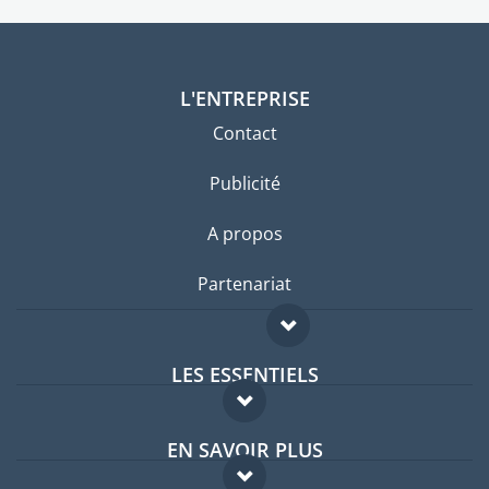
L'ENTREPRISE
Contact
Publicité
A propos
Partenariat
LES ESSENTIELS
Forum expatriés
EN SAVOIR PLUS
Guides pays
FAQ