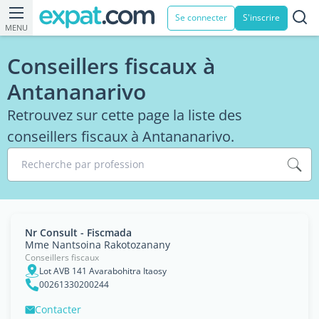
Se connecter
S'inscrire
MENU
Conseillers fiscaux à
Antananarivo
Retrouvez sur cette page la liste des
conseillers fiscaux à Antananarivo.
Recherche par profession
Nr Consult - Fiscmada
Mme Nantsoina Rakotozanany
Conseillers fiscaux
Lot AVB 141 Avarabohitra Itaosy
00261330200244
Contacter