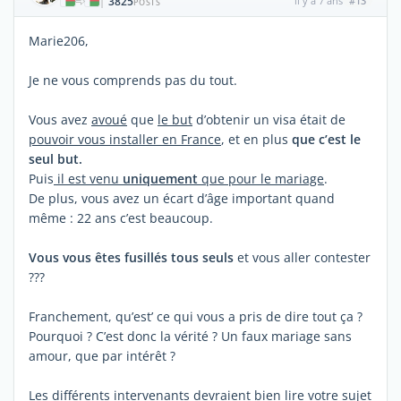
3825
il y a 7 ans
#13
|
POSTS
Marie206,
Je ne vous comprends pas du tout.
Vous avez
avoué
que
le but
d’obtenir un visa était de
pouvoir vous installer en France
, et en plus
que c’est le
seul but.
Puis
il est venu
uniquement
que pour le mariage
.
De plus, vous avez un écart d’âge important quand
même : 22 ans c’est beaucoup.
Vous vous êtes fusillés tous seuls
et vous aller contester
???
Franchement, qu’est’ ce qui vous a pris de dire tout ça ?
Pourquoi ? C’est donc la vérité ? Un faux mariage sans
amour, que par intérêt ?
Les différents intervenants devraient bien lire votre sujet