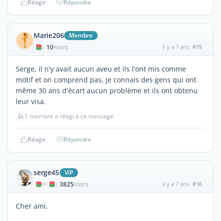
Réagir
Répondre
Marie206
Membre
10
il y a 7 ans
#15
|
POSTS
Serge, il n'y avait aucun aveu et ils l'ont mis comme
motif et on comprend pas, je connais des gens qui ont
même 30 ans d'écart aucun problème et ils ont obtenu
leur visa.
👍
1 membre a réagi à ce message
Réagir
Répondre
serge45
ViP
3825
il y a 7 ans
#16
|
POSTS
Cher ami,