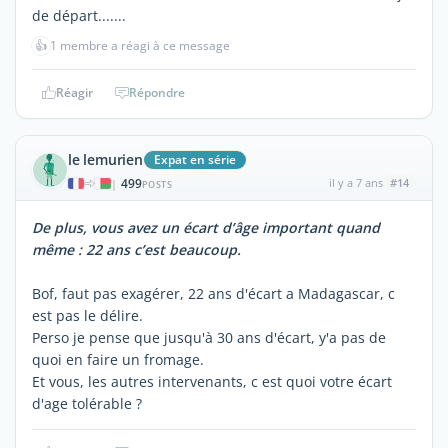
de départ.......
👍
1 membre a réagi à ce message
Réagir
Répondre
le lemurien
Expat en série
499
il y a 7 ans
#14
|
POSTS
De plus, vous avez un écart d’âge important quand
même : 22 ans c’est beaucoup.
Bof, faut pas exagérer, 22 ans d'écart a Madagascar, c
est pas le délire.
Perso je pense que jusqu'à 30 ans d'écart, y'a pas de
quoi en faire un fromage.
Et vous, les autres intervenants, c est quoi votre écart
d'age tolérable ?