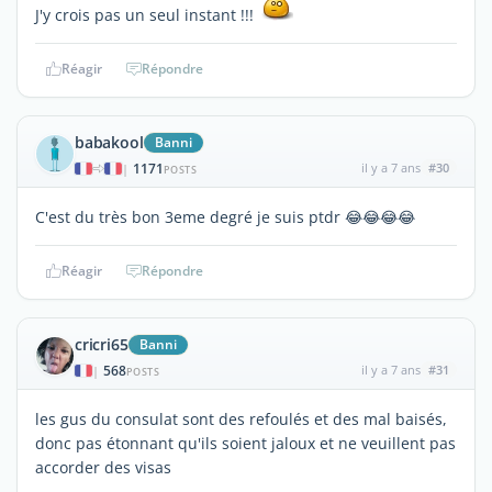
J'y crois pas un seul instant !!!
Réagir
Répondre
babakool
Banni
1171
il y a 7 ans
#30
|
POSTS
C'est du très bon 3eme degré je suis ptdr 😂😂😂😂
Réagir
Répondre
cricri65
Banni
568
il y a 7 ans
#31
|
POSTS
les gus du consulat sont des refoulés et des mal baisés,
donc pas étonnant qu'ils soient jaloux et ne veuillent pas
accorder des visas