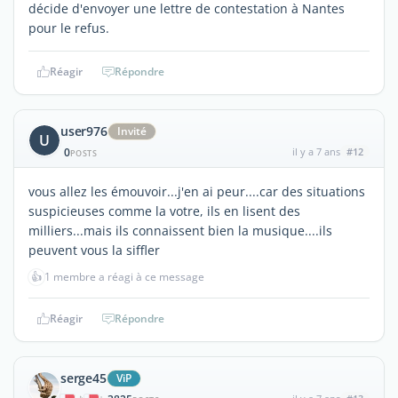
décide d'envoyer une lettre de contestation à Nantes
pour le refus.
Réagir
Répondre
user976
Invité
U
0
il y a 7 ans
#12
POSTS
vous allez les émouvoir...j'en ai peur....car des situations
suspicieuses comme la votre, ils en lisent des
milliers...mais ils connaissent bien la musique....ils
peuvent vous la siffler
👍
1 membre a réagi à ce message
Réagir
Répondre
serge45
ViP