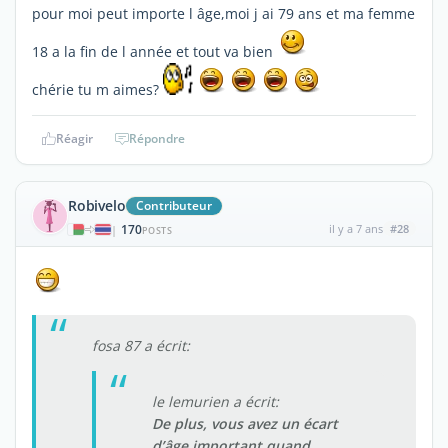
pour moi peut importe l âge,moi j ai 79 ans et ma femme
18 a la fin de l année et tout va bien
chérie tu m aimes?
Réagir
Répondre
Robivelo
Contributeur
170
il y a 7 ans
#28
|
POSTS
fosa 87 a écrit:
le lemurien a écrit:
De plus, vous avez un écart
d’âge important quand