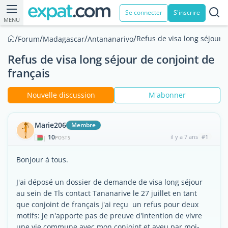
Se connecter
S'inscrire
MENU
/
/
/
/
Refus de visa long séjour d
Forum
Madagascar
Antananarivo
Refus de visa long séjour de conjoint de
français
Nouvelle discussion
M'abonner
Marie206
Membre
10
il y a 7 ans
#1
|
POSTS
Bonjour à tous.
J'ai déposé un dossier de demande de visa long séjour
au sein de Tls contact Tananarive le 27 juillet en tant
que conjoint de français j'ai reçu un refus pour deux
motifs: je n'apporte pas de preuve d'intention de vivre
une vie commune avec mon conjoint et aveu par moi-