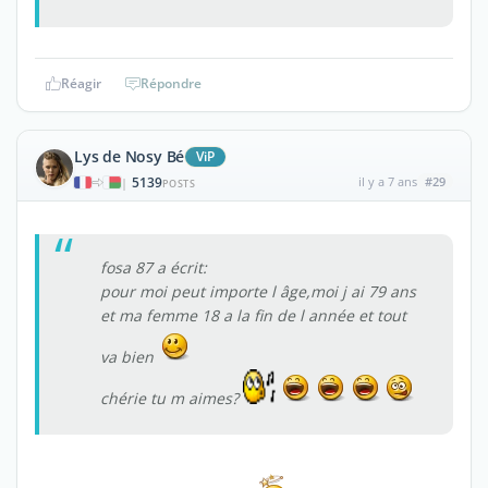
Réagir
Répondre
Lys de Nosy Bé
ViP
5139
il y a 7 ans
#29
|
POSTS
fosa 87 a écrit:
pour moi peut importe l âge,moi j ai 79 ans
et ma femme 18 a la fin de l année et tout
va bien
chérie tu m aimes?