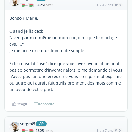
3825
il y a 7 ans
#18
|
POSTS
Bonsoir Marie,
Quand je lis ceci:
"aveu
par moi-même ou mon conjoint
que le mariage
ava....."
je me pose une question toute simple:
Si le consulat "ose" dire que vous avez avoué, il ne peut
pas se permettre d'inventer alors je me demande si vous
n'avez pas fait une erreur, ne vous êtes pas mal exprimé
ou autre qui aurait fait qu'ils prennent des mots comme
un aveu de votre part.
Réagir
Répondre
serge45
ViP
3825
il y a 7 ans
#19
|
POSTS