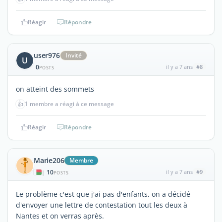
Réagir
Répondre
user976
Invité
U
0
il y a 7 ans
#8
POSTS
on atteint des sommets
👍
1 membre a réagi à ce message
Réagir
Répondre
Marie206
Membre
10
il y a 7 ans
#9
|
POSTS
Le problème c'est que j'ai pas d'enfants, on a décidé
d'envoyer une lettre de contestation tout les deux à
Nantes et on verras après.