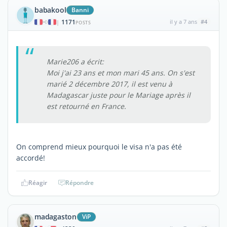
babakool
Banni
1171
il y a 7 ans
#4
|
POSTS
Marie206 a écrit:
Moi j'ai 23 ans et mon mari 45 ans. On s'est
marié 2 décembre 2017, il est venu à
Madagascar juste pour le Mariage après il
est retourné en France.
On comprend mieux pourquoi le visa n'a pas été
accordé!
Réagir
Répondre
madagaston
ViP