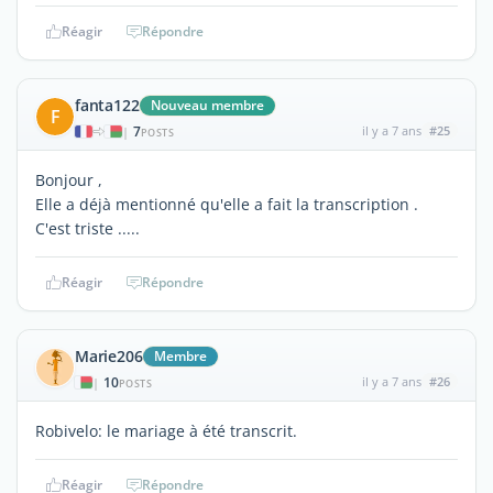
Réagir
Répondre
fanta122
Nouveau membre
F
7
il y a 7 ans
#25
|
POSTS
Bonjour ,
Elle a déjà mentionné qu'elle a fait la transcription .
C'est triste .....
Réagir
Répondre
Marie206
Membre
10
il y a 7 ans
#26
|
POSTS
Robivelo: le mariage à été transcrit.
Réagir
Répondre