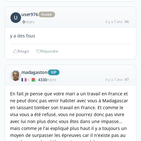
user976
Invité
U
0
il y a 7 ans
#6
POSTS
y a des fous
Réagir
Répondre
madagaston
ViP
4330
il y a 7 ans
#7
|
POSTS
En fait je pense que votre mari a un travail en France et
ne peut donc pas venir habiter avec vous à Madagascar
en laissant tomber son travail en France. Et comme le
visa vous a été refusé, vous ne pourrez donc pas vivre
avec lui non plus donc vous êtes dans une impasse...
mais comme je l'ai expliqué plus haut il y a toujours un
moyen de surpasser les épreuves car il n'existe pas au