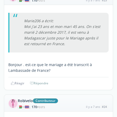
170
il y a 7 ans
#23
|
POSTS
Marie206 a écrit:
Moi j'ai 23 ans et mon mari 45 ans. On s'est
marié 2 décembre 2017, il est venu à
Madagascar juste pour le Mariage après il
est retourné en France.
Bonjour . est-ce que le mariage a été transcrit à
l,ambassade de France?
Réagir
Répondre
Robivelo
Contributeur
170
il y a 7 ans
#24
|
POSTS