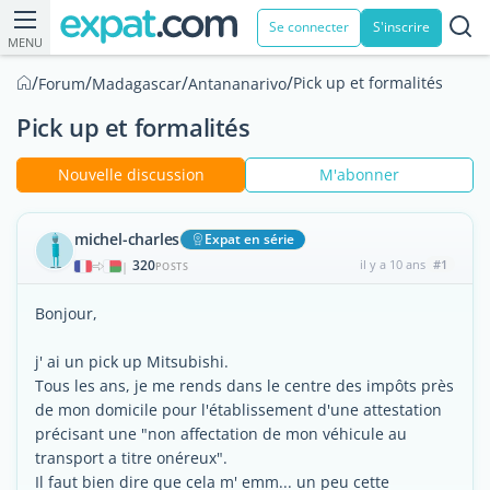
Se connecter
S'inscrire
MENU
/
/
/
/
Pick up et formalités
Forum
Madagascar
Antananarivo
Pick up et formalités
Nouvelle discussion
M'abonner
michel-charles
Expat en série
320
il y a 10 ans
#1
|
POSTS
Bonjour,
j' ai un pick up Mitsubishi.
Tous les ans, je me rends dans le centre des impôts près
de mon domicile pour l'établissement d'une attestation
précisant une "non affectation de mon véhicule au
transport a titre onéreux".
Il faut bien dire que cela m' emm... un peu cette