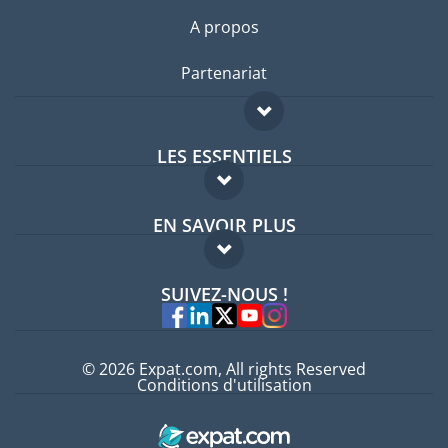
A propos
Partenariat
LES ESSENTIELS
Forum expatriés
EN SAVOIR PLUS
Guides pays
FAQ
Offres d'emploi
SUIVEZ-NOUS !
Experts
© 2026 Expat.com, All rights Reserved
Conditions d'utilisation