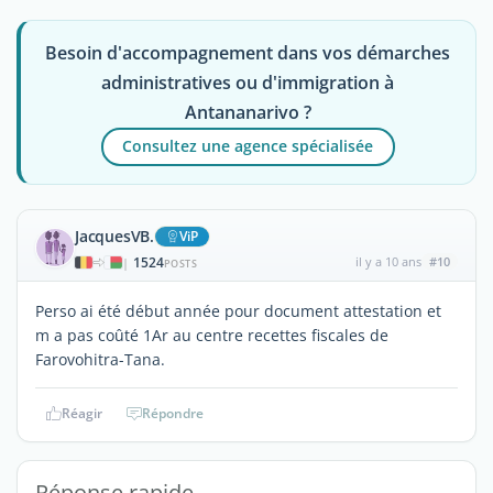
Besoin d'accompagnement dans vos démarches
administratives ou d'immigration à
Antananarivo ?
Consultez une agence spécialisée
JacquesVB.
ViP
1524
il y a 10 ans
#10
|
POSTS
Perso ai été début année pour document attestation et
m a pas coûté 1Ar au centre recettes fiscales de
Farovohitra-Tana.
Réagir
Répondre
Réponse rapide