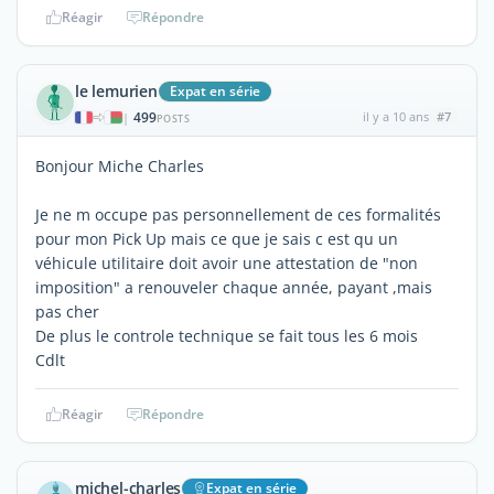
Réagir
Répondre
le lemurien
Expat en série
499
il y a 10 ans
#7
|
POSTS
Bonjour Miche Charles
Je ne m occupe pas personnellement de ces formalités
pour mon Pick Up mais ce que je sais c est qu un
véhicule utilitaire doit avoir une attestation de "non
imposition" a renouveler chaque année, payant ,mais
pas cher
De plus le controle technique se fait tous les 6 mois
Cdlt
Réagir
Répondre
michel-charles
Expat en série