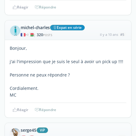
Réagir
Répondre
michel-charles
Expat en série
320
il y a 10 ans
#5
|
POSTS
Bonjour,
j'ai l'impression que je suis le seul à avoir un pick up !!!!
Personne ne peux répondre ?
Cordialement.
MC
Réagir
Répondre
serge45
ViP