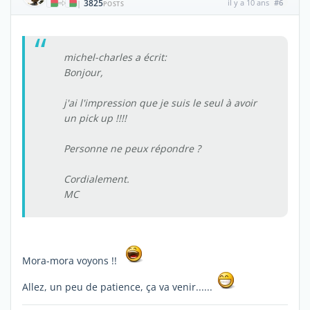
3825
il y a 10 ans
#6
|
POSTS
michel-charles a écrit:
Bonjour,
j'ai l'impression que je suis le seul à avoir
un pick up !!!!
Personne ne peux répondre ?
Cordialement.
MC
Mora-mora voyons !!
Allez, un peu de patience, ça va venir......