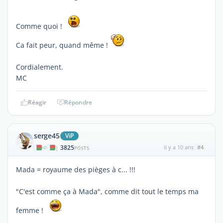
Comme quoi !
Ca fait peur, quand même !
Cordialement.
MC
Réagir
Répondre
serge45
ViP
3825
il y a 10 ans
#4
|
POSTS
Mada = royaume des pièges à c... !!!
"C'est comme ça à Mada", comme dit tout le temps ma
femme !