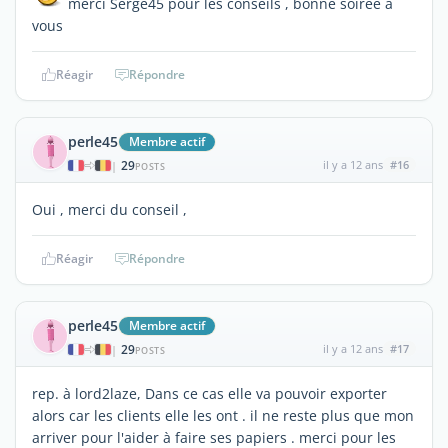
merci Serge45 pour les conseils , bonne soirée à
vous
Réagir
Répondre
perle45
Membre actif
29
il y a 12 ans
#16
|
POSTS
Oui , merci du conseil ,
Réagir
Répondre
perle45
Membre actif
29
il y a 12 ans
#17
|
POSTS
rep. à lord2laze, Dans ce cas elle va pouvoir exporter
alors car les clients elle les ont . il ne reste plus que mon
arriver pour l'aider à faire ses papiers . merci pour les