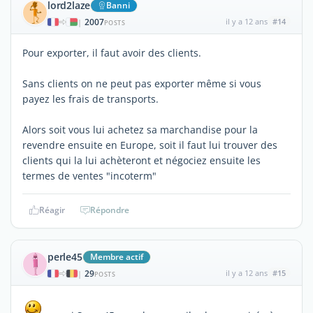
lord2laze
Banni
2007
il y a 12 ans
#14
|
POSTS
Pour exporter, il faut avoir des clients.
Sans clients on ne peut pas exporter même si vous
payez les frais de transports.
Alors soit vous lui achetez sa marchandise pour la
revendre ensuite en Europe, soit il faut lui trouver des
clients qui la lui achèteront et négociez ensuite les
termes de ventes "incoterm"
Réagir
Répondre
perle45
Membre actif
29
il y a 12 ans
#15
|
POSTS