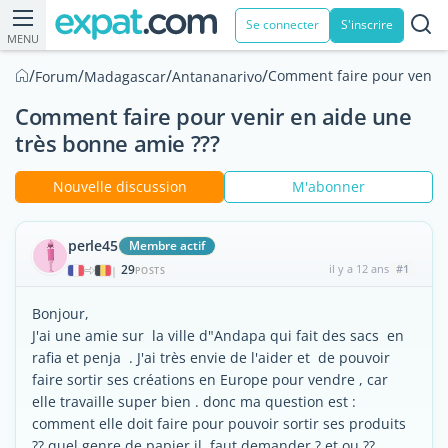
Se connecter
S'inscrire
MENU
/
/
/
/
Comment faire pour venir 
Forum
Madagascar
Antananarivo
Comment faire pour venir en aide une
très bonne amie ???
Nouvelle discussion
M'abonner
perle45
Membre actif
29
il y a 12 ans
#1
|
POSTS
Bonjour,
J'ai une amie sur la ville d"Andapa qui fait des sacs en
rafia et penja . J'ai très envie de l'aider et de pouvoir
faire sortir ses créations en Europe pour vendre , car
elle travaille super bien . donc ma question est :
comment elle doit faire pour pouvoir sortir ses produits
?? quel genre de papier il faut demander ? et ou ??