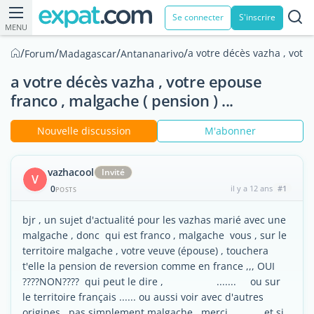
Se connecter
S'inscrire
MENU
/
/
/
/
a votre décès vazha , votre
Forum
Madagascar
Antananarivo
a votre décès vazha , votre epouse
franco , malgache ( pension ) ...
Nouvelle discussion
M'abonner
vazhacool
Invité
V
0
il y a 12 ans
#1
POSTS
bjr , un sujet d'actualité pour les vazhas marié avec une
malgache , donc qui est franco , malgache vous , sur le
territoire malgache , votre veuve (épouse) , touchera
t'elle la pension de reversion comme en france ,,, OUI
????NON???? qui peut le dire , ....... ou sur
le territoire français ...... ou aussi voir avec d'autres
origines , pas simplement malgache , merci , et si