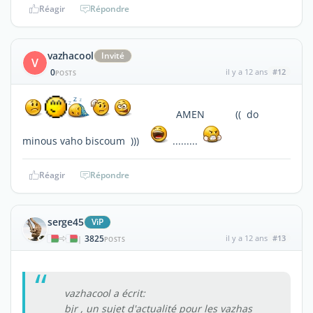
Réagir
Répondre
vazhacool
Invité
V
0
il y a 12 ans
#12
POSTS
AMEN (( do
minous vaho biscoum )))
.........
Réagir
Répondre
serge45
ViP
3825
il y a 12 ans
#13
|
POSTS
vazhacool a écrit:
bjr , un sujet d'actualité pour les vazhas