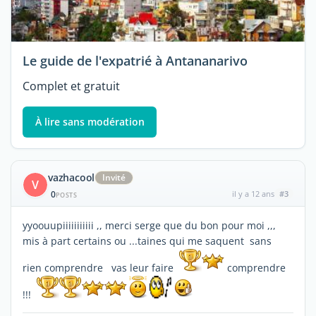
Le guide de l'expatrié à Antananarivo
Complet et gratuit
À lire sans modération
vazhacool
Invité
V
0
il y a 12 ans
#3
POSTS
yyoouupiiiiiiiiiii ,, merci serge que du bon pour moi ,,,
mis à part certains ou ...taines qui me saquent sans
rien comprendre vas leur faire
comprendre
!!!