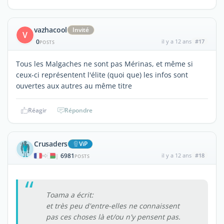
vazhacool
Invité
V
0
il y a 12 ans
#17
POSTS
Tous les Malgaches ne sont pas Mérinas, et même si
ceux-ci représentent l'élite (quoi que) les infos sont
ouvertes aux autres au même titre
Réagir
Répondre
Crusaders
ViP
6981
il y a 12 ans
#18
|
POSTS
Toama a écrit:
et très peu d'entre-elles ne connaissent
pas ces choses là et/ou n'y pensent pas.