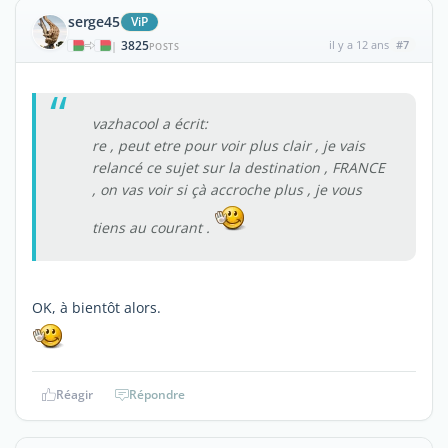
serge45
ViP
3825
il y a 12 ans
#7
|
POSTS
vazhacool a écrit:
re , peut etre pour voir plus clair , je vais
relancé ce sujet sur la destination , FRANCE
, on vas voir si çà accroche plus , je vous
tiens au courant .
OK, à bientôt alors.
Réagir
Répondre