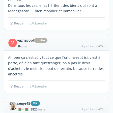
Dans tous les cas, elles héritent des biens qui sont à
Madagascar. ... bien mobilier et immobilier.
Réagir
Répondre
vazhacool
Invité
V
0
il y a 12 ans
#27
POSTS
Ah ben ça c'est sûr, tout ce que l'ont investit ici, c'est à
perte, déjà en tant qu'étranger, on a pas le droit
d'acheter, le moindre bout de terrain, because terre des
ancêtres.
Réagir
Répondre
serge45
ViP
3825
il y a 12 ans
#28
|
POSTS