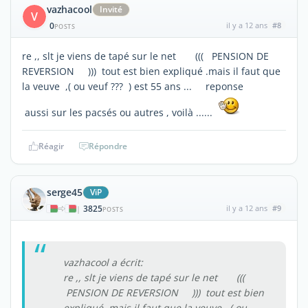
vazhacool
Invité
V
0
il y a 12 ans
#8
POSTS
re ,, slt je viens de tapé sur le net ((( PENSION DE
REVERSION ))) tout est bien expliqué .mais il faut que
la veuve ,( ou veuf ??? ) est 55 ans ... reponse
aussi sur les pacsés ou autres , voilà ......
Réagir
Répondre
serge45
ViP
3825
il y a 12 ans
#9
|
POSTS
vazhacool a écrit:
re ,, slt je viens de tapé sur le net (((
PENSION DE REVERSION ))) tout est bien
expliqué .mais il faut que la veuve ,( ou