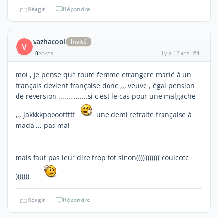
Réagir
Répondre
vazhacool
Invité
V
0
il y a 12 ans
#4
POSTS
moi , je pense que toute femme etrangere marié à un
français devient française donc ,,, veuve , égal pension
de reversion ...............si c'est le cas pour une malgache
,,, jakkkkpoooottttt
une demi retraite française à
mada ,,, pas mal
mais faut pas leur dire trop tot sinon(((((((((((( couicccc
)))))))
Réagir
Répondre