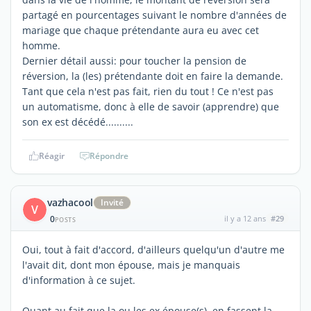
partagé en pourcentages suivant le nombre d'années de
mariage que chaque prétendante aura eu avec cet
homme.
Dernier détail aussi: pour toucher la pension de
réversion, la (les) prétendante doit en faire la demande.
Tant que cela n'est pas fait, rien du tout ! Ce n'est pas
un automatisme, donc à elle de savoir (apprendre) que
son ex est décédé..........
Réagir
Répondre
vazhacool
Invité
V
0
il y a 12 ans
#29
POSTS
Oui, tout à fait d'accord, d'ailleurs quelqu'un d'autre me
l'avait dit, dont mon épouse, mais je manquais
d'information à ce sujet.
Quant au fait que la ou les ex épouse(s), en fassent la