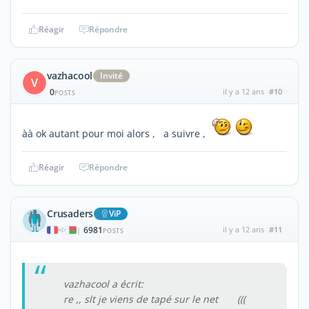
Réagir
Répondre
vazhacool
Invité
V
0
il y a 12 ans
#10
POSTS
àà ok autant pour moi alors , a suivre ,
Réagir
Répondre
Crusaders
ViP
6981
il y a 12 ans
#11
|
POSTS
vazhacool a écrit:
re ,, slt je viens de tapé sur le net (((