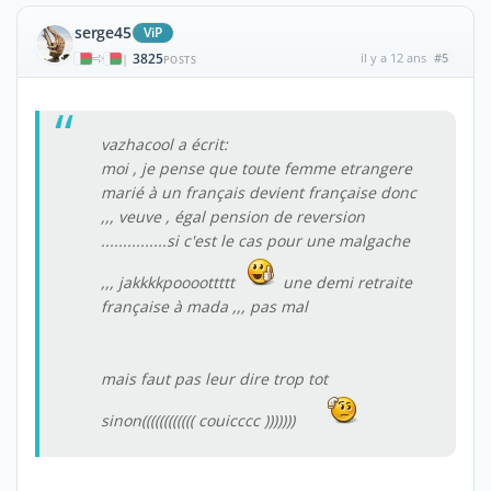
serge45
ViP
3825
il y a 12 ans
#5
|
POSTS
vazhacool a écrit:
moi , je pense que toute femme etrangere
marié à un français devient française donc
,,, veuve , égal pension de reversion
...............si c'est le cas pour une malgache
,,, jakkkkpoooottttt
une demi retraite
française à mada ,,, pas mal
mais faut pas leur dire trop tot
sinon(((((((((((( couicccc )))))))