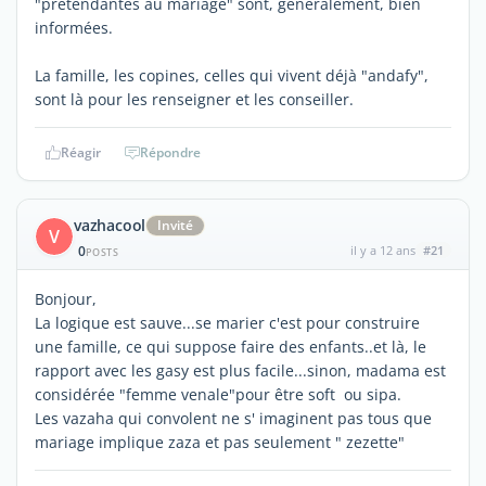
"prétendantes au mariage" sont, généralement, bien
informées.
La famille, les copines, celles qui vivent déjà "andafy",
sont là pour les renseigner et les conseiller.
Réagir
Répondre
vazhacool
Invité
V
0
il y a 12 ans
#21
POSTS
Bonjour,
La logique est sauve...se marier c'est pour construire
une famille, ce qui suppose faire des enfants..et là, le
rapport avec les gasy est plus facile...sinon, madama est
considérée "femme venale"pour être soft ou sipa.
Les vazaha qui convolent ne s' imaginent pas tous que
mariage implique zaza et pas seulement " zezette"