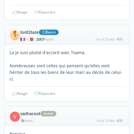
Réagir
Répondre
lord2laze
Banni
2007
il y a 12 ans
#25
|
POSTS
La je suis plutot d'accord avec Toama.
Nombreuses sont celles qui pensent qu'elles vont
hériter de tous les biens de leur mari au décès de celui-
ci.
Réagir
Répondre
vazhacool
Invité
V
0
il y a 12 ans
#26
POSTS
Bonjour,