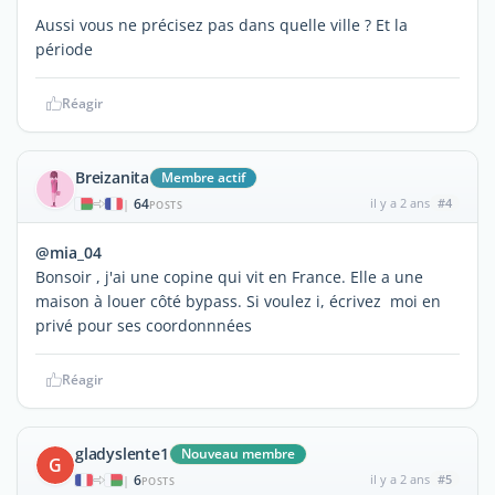
Aussi vous ne précisez pas dans quelle ville ? Et la
période
Réagir
Breizanita
Membre actif
64
il y a 2 ans
#4
|
POSTS
@mia_04
Bonsoir , j'ai une copine qui vit en France. Elle a une
maison à louer côté bypass. Si voulez i, écrivez moi en
privé pour ses coordonnnées
Réagir
gladyslente1
Nouveau membre
G
6
il y a 2 ans
#5
|
POSTS