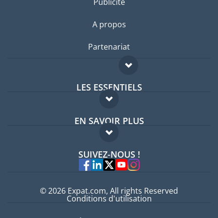
Publicité
A propos
Partenariat
LES ESSENTIELS
Forum expatriés
EN SAVOIR PLUS
Guides pays
FAQ
Offres d'emploi
SUIVEZ-NOUS !
Experts
© 2026 Expat.com, All rights Reserved
Conditions d'utilisation