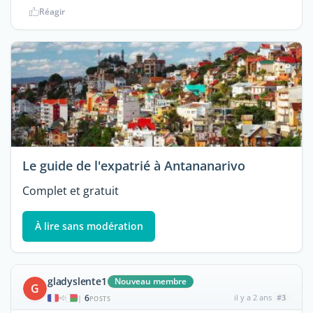
Réagir
Le guide de l'expatrié à Antananarivo
Complet et gratuit
À lire sans modération
gladyslente1
Nouveau membre
G
6
il y a 2 ans
#3
|
POSTS