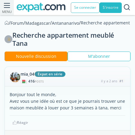
Se connecter
S'inscrire
MENU
/
/
/
/
Recherche appartement m
Forum
Madagascar
Antananarivo
Recherche appartement meublé
Tana
Nouvelle discussion
M'abonner
mia_04
Expat en série
416
il y a 2 ans
#1
|
POSTS
Bonjour tout le monde,
Avez vous une idée où est ce que je pourrais trouver une
maison meublée à louer pour 3 semaines à tana, merci
Réagir