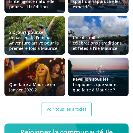
l'intelligence naturelle
sport qui rapproche les
pour sa 11ᵉ édition
expatriés
Six jours pour se
dépasser : la Femina
Une île, mille
Adventure arrive pour la
célébrations : traditions
première fois à Maurice
et fêtes à l'île Maurice
Réveillon sous les
Que faire à Maurice en
tropiques : que voir et
janvier 2026 ?
que faire à Maurice ?
Voir tous les articles
Rejoignez la communauté Ile