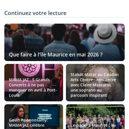
Continuez votre lecture
Que faire à l'île Maurice en mai 2026 ?
Stabat Mater au Caudan
MAMA JAZ : 5 Grands
Arts Centre : rencontre
Concerts à ne pas
avec Claire Mascarin,
manquer en avril à Port-
une soprano au
Louis
parcours inspirant
Gavin Poonoosamy:
MAMA JAZ célèbre
Le padel à Maurice : le