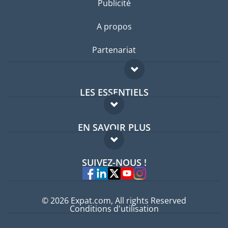
Publicité
A propos
Partenariat
LES ESSENTIELS
Forum expatriés
EN SAVOIR PLUS
Guides pays
FAQ
Offres d'emploi
SUIVEZ-NOUS !
Experts
© 2026 Expat.com, All rights Reserved
Conditions d'utilisation