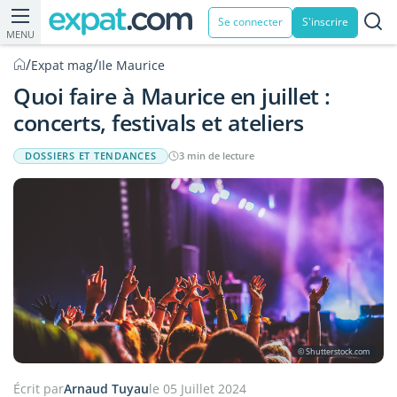
Se connecter
S'inscrire
MENU
/
/
Expat mag
Ile Maurice
Quoi faire à Maurice en juillet :
concerts, festivals et ateliers
DOSSIERS ET TENDANCES
3 min de lecture
© Shutterstock.com
Écrit par
Arnaud Tuyau
le 05 Juillet 2024