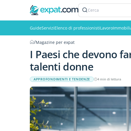
Cerca
Guide
Servizi
Elenco di professionisti
Lavoro
Immobili
/
Magazine per expat
I Paesi che devono fa
talenti donne
APPROFONDIMENTI E TENDENZE
4 min di lettura