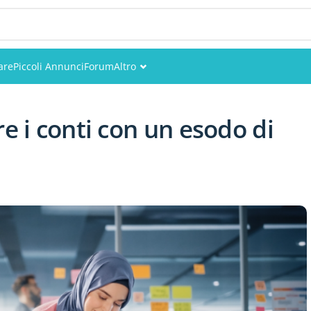
are
Piccoli Annunci
Forum
Altro
Eventi
re i conti con un esodo di
Utenti
Foto