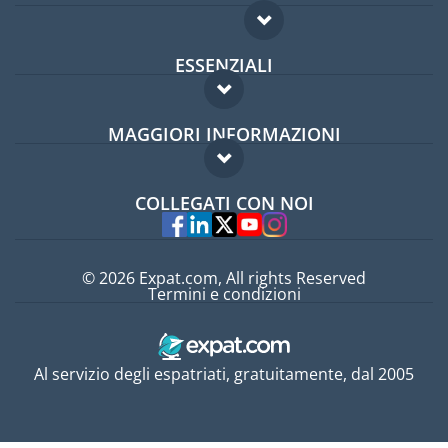
ESSENZIALI
Forum per expat
MAGGIORI INFORMAZIONI
Guida per expat
Domande frequenti
Lavori all'estero
COLLEGATI CON NOI
Esperti
© 2026 Expat.com, All rights Reserved
Termini e condizioni
Al servizio degli espatriati, gratuitamente, dal 2005