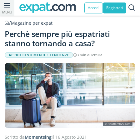
Accedi
Registrati
MENU
/
Magazine per expat
Perchè sempre più espatriati
stanno tornando a casa?
APPROFONDIMENTI E TENDENZE
3 min di lettura
© Shutterstock.com
Scritto da
Momentsing
il 16 Agosto 2021