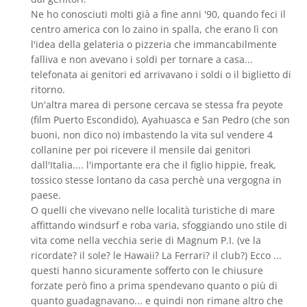
Ne ho conosciuti molti già a fine anni '90, quando feci il
centro america con lo zaino in spalla, che erano lì con
l'idea della gelateria o pizzeria che immancabilmente
falliva e non avevano i soldi per tornare a casa...
telefonata ai genitori ed arrivavano i soldi o il biglietto di
ritorno.
Un'altra marea di persone cercava se stessa fra peyote
(film Puerto Escondido), Ayahuasca e San Pedro (che son
buoni, non dico no) imbastendo la vita sul vendere 4
collanine per poi ricevere il mensile dai genitori
dall'Italia.... l'importante era che il figlio hippie, freak,
tossico stesse lontano da casa perchè una vergogna in
paese.
O quelli che vivevano nelle località turistiche di mare
affittando windsurf e roba varia, sfoggiando uno stile di
vita come nella vecchia serie di Magnum P.I. (ve la
ricordate? il sole? le Hawaii? La Ferrari? il club?) Ecco ...
questi hanno sicuramente sofferto con le chiusure
forzate però fino a prima spendevano quanto o più di
quanto guadagnavano... e quindi non rimane altro che