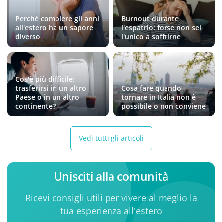
Perché compiere gli anni
Burnout durante
all'estero ha un sapore
l'espatrio: forse non sei
diverso
l'unico a soffrirne
Cos'è più difficile:
trasferirsi in un altro
Cosa fare quando
Paese o in un altro
tornare in Italia non è
continente?
possibile o non conviene
Vedi tutti gli articoli
Unisciti alla comunità
Ricevi consigli utili per vivere al meglio la
tua esperienza all'estero