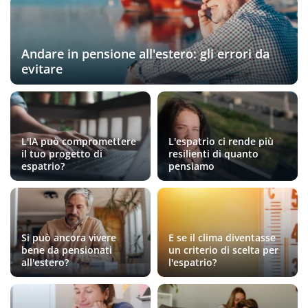
Andare in pensione all'estero: gli errori da
evitare
L'IA può compromettere
L'espatrio ci rende più
il tuo progetto di
resilienti di quanto
espatrio?
pensiamo
Si può ancora vivere
E se il clima diventasse
bene da pensionati
un criterio di scelta per
all'estero?
l'espatrio?